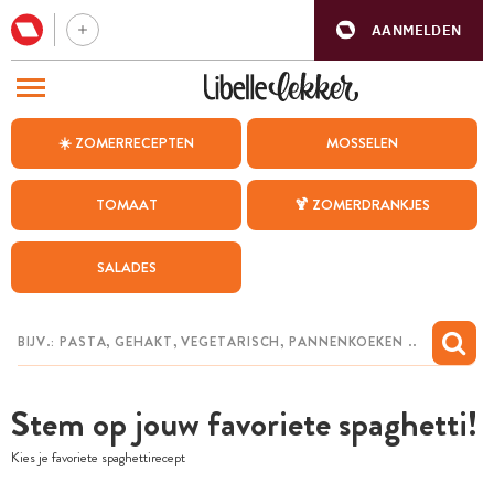
AANMELDEN
BEZOEK ONZE ANDERE WEBSITES
☀️ ZOMERRECEPTEN
MOSSELEN
RECEPTEN
TOMAAT
🍹 ZOMERDRANKJES
WEEKMENU
SALADES
CHAT MET MAIA
INSPIRATIE
MIJN BEWAARDE RECEPTEN
Stem op jouw favoriete spaghetti!
Kies je favoriete spaghettirecept