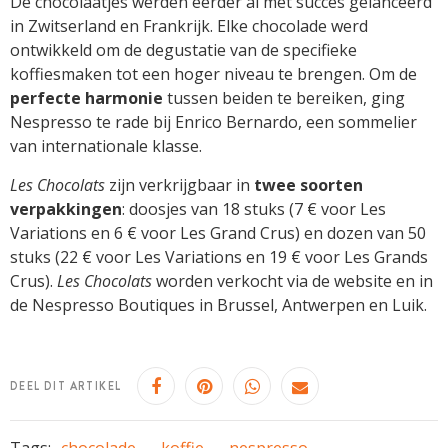
De chocolaatjes werden eerder al met succes gelanceerd
in Zwitserland en Frankrijk. Elke chocolade werd
ontwikkeld om de degustatie van de specifieke
koffiesmaken tot een hoger niveau te brengen. Om de
perfecte harmonie
tussen beiden te bereiken, ging
Nespresso te rade bij Enrico Bernardo, een sommelier
van internationale klasse.
Les Chocolats
zijn verkrijgbaar in
twee soorten
verpakkingen
: doosjes van 18 stuks (7 € voor Les
Variations en 6 € voor Les Grand Crus) en dozen van 50
stuks (22 € voor Les Variations en 19 € voor Les Grands
Crus).
Les Chocolats
worden verkocht via de website en in
de Nespresso Boutiques in Brussel, Antwerpen en Luik.
DEEL DIT ARTIKEL
Tags:
chocolade
koffie
nespresso