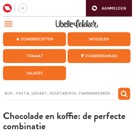
AANMELDEN
BEZOEK ONZE ANDERE WEBSITES
☀️ ZOMERRECEPTEN
MOSSELEN
RECEPTEN
TOMAAT
🍹 ZOMERDRANKJES
WEEKMENU
SALADES
CHAT MET MAIA
INSPIRATIE
MIJN BEWAARDE RECEPTEN
Chocolade en koffie: de perfecte
combinatie