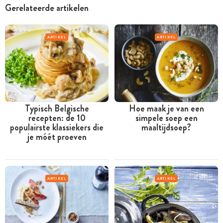
Gerelateerde artikelen
ARTIKEL
ARTIKEL
Typisch Belgische
Hoe maak je van een
recepten: de 10
simpele soep een
populairste klassiekers die
maaltijdsoep?
je móét proeven
ARTIKEL
ARTIKEL