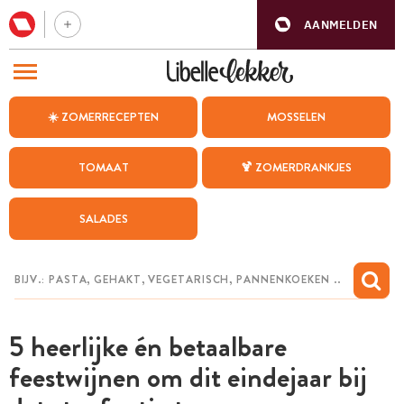
AANMELDEN
BEZOEK ONZE ANDERE WEBSITES
☀️ ZOMERRECEPTEN
MOSSELEN
RECEPTEN
TOMAAT
🍹 ZOMERDRANKJES
WEEKMENU
SALADES
CHAT MET MAIA
INSPIRATIE
MIJN BEWAARDE RECEPTEN
5 heerlijke én betaalbare
feestwijnen om dit eindejaar bij