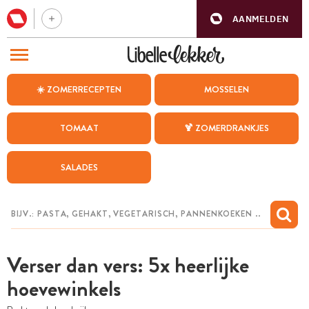
AANMELDEN
BEZOEK ONZE ANDERE WEBSITES
☀️ ZOMERRECEPTEN
MOSSELEN
RECEPTEN
TOMAAT
🍹 ZOMERDRANKJES
WEEKMENU
SALADES
CHAT MET MAIA
INSPIRATIE
MIJN BEWAARDE RECEPTEN
Verser dan vers: 5x heerlijke
hoevewinkels