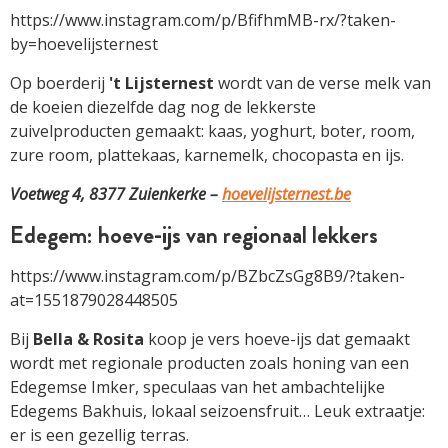
https://www.instagram.com/p/BfifhmMB-rx/?taken-
by=hoevelijsternest
Op boerderij
't Lijsternest
wordt van de verse melk van
de koeien diezelfde dag nog de lekkerste
zuivelproducten gemaakt: kaas, yoghurt, boter, room,
zure room, plattekaas, karnemelk, chocopasta en ijs.
Voetweg 4, 8377 Zuienkerke –
hoevelijsternest.be
Edegem: hoeve-ijs van regionaal lekkers
https://www.instagram.com/p/BZbcZsGg8B9/?taken-
at=1551879028448505
Bij
Bella & Rosita
koop je vers hoeve-ijs dat gemaakt
wordt met regionale producten zoals honing van een
Edegemse Imker, speculaas van het ambachtelijke
Edegems Bakhuis, lokaal seizoensfruit… Leuk extraatje:
er is een gezellig terras.