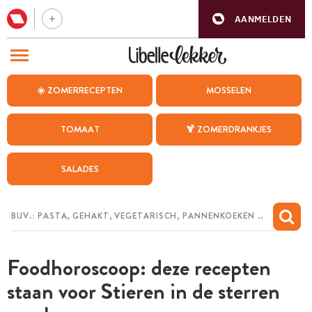
AANMELDEN
BEZOEK ONZE ANDERE WEBSITES
☀️ ZOMERRECEPTEN
MOSSELEN
RECEPTEN
TOMAAT
🍹 ZOMERDRANKJES
WEEKMENU
SALADES
CHAT MET MAIA
INSPIRATIE
MIJN BEWAARDE RECEPTEN
Foodhoroscoop: deze recepten
staan voor Stieren in de sterren