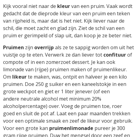
Kijk vooral niet naar de
kleur
van een pruim. Vaak wordt
gedacht dat de dieprode kleur van een pruim een teken
van rijpheid is, maar dat is het niet. Kijk liever naar de
schil, die moet zacht en glad zijn. Ziet de schil van een
pruim er gerimpeld of slap uit, dan koop je ze beter niet.
Pruimen
zijn
overrijp
als ze te sappig worden om uit het
vuistje op te eten. Verwerk ze dan liever tot
confituur
of
compote of in een zomerzoet dessert. Je kan ook
limonade van (rijpe) pruimen maken of pruimenlikeur.
Om
likeur
te maken, was, ontpit en halveer je een kilo
pruimen. Doe 250 g suiker en een kaneelstokje in een
grote weckpot en giet er 1 liter jenever (of een
andere neutrale alcohol met minimum 20%
alcoholpercentage) over. Voeg de pruimen toe, roer
goed en sluit de pot af. Laat een paar maanden trekken
voor een optimale smaak en zeef de likeur voor gebruik.
Voor een grote kan
pruimenlimonade
pureer je 300
gram rijpe pruimen. Duw het mengsel door een zeef en