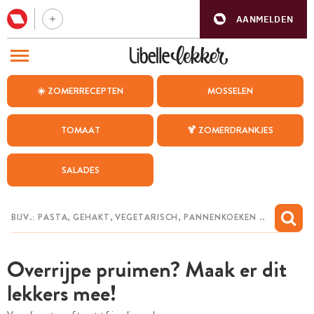
AANMELDEN
BEZOEK ONZE ANDERE WEBSITES
☀️ ZOMERRECEPTEN
MOSSELEN
RECEPTEN
TOMAAT
🍹 ZOMERDRANKJES
WEEKMENU
SALADES
CHAT MET MAIA
INSPIRATIE
MIJN BEWAARDE RECEPTEN
Overrijpe pruimen? Maak er dit
lekkers mee!