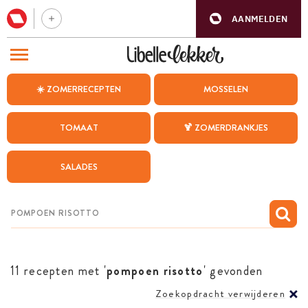
AANMELDEN
BEZOEK ONZE ANDERE WEBSITES
☀️ ZOMERRECEPTEN
MOSSELEN
RECEPTEN
TOMAAT
🍹 ZOMERDRANKJES
WEEKMENU
SALADES
CHAT MET MAIA
INSPIRATIE
MIJN BEWAARDE RECEPTEN
11 recepten met '
pompoen risotto
' gevonden
Zoekopdracht verwijderen