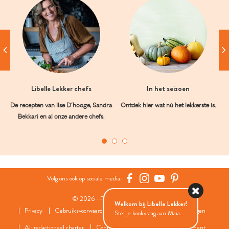
Libelle Lekker chefs
In het seizoen
De recepten van Ilse D’hooge, Sandra
Ontdek hier wat nú het lekkerste is.
Bekkari en al onze andere chefs.
Volg ons ook op sociale media:
© 2026 - Roularta Media Group
Welkom bij Libelle Lekker!
Privacy
Gebruiksvoorwaarden
Cookies
Cookies instellingen
Stel je kookvraag aan Maia...
AI: redactioneel charter
Contact
FAQ
Wedstrijdreglement