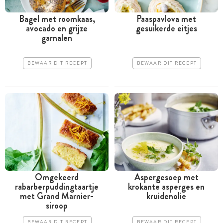
Bagel met roomkaas,
Paaspavlova met
avocado en grijze
gesuikerde eitjes
garnalen
BEWAAR DIT RECEPT
BEWAAR DIT RECEPT
Omgekeerd
Aspergesoep met
rabarberpuddingtaartje
krokante asperges en
met Grand Marnier-
kruidenolie
siroop
BEWAAR DIT RECEPT
BEWAAR DIT RECEPT