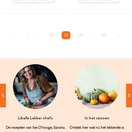
...
...
<
1
23
24
25
30
>
Libelle Lekker chefs
In het seizoen
De recepten van Ilse D’hooge, Sandra
Ontdek hier wat nú het lekkerste is.