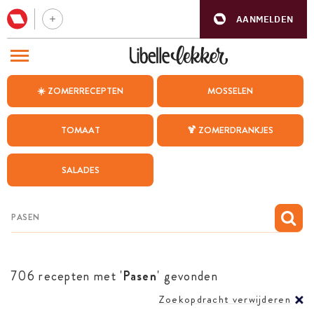
AANMELDEN
BEZOEK ONZE ANDERE WEBSITES
☀️ ZOMERRECEPTEN
MOSSELEN
RECEPTEN
TOMAAT
🍹 ZOMERDRANKJES
WEEKMENU
SALADES
CHAT MET MAIA
INSPIRATIE
MIJN BEWAARDE RECEPTEN
706 recepten met '
Pasen
' gevonden
Zoekopdracht verwijderen