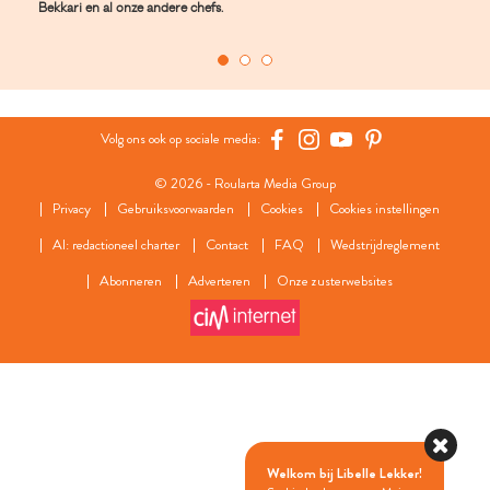
Bekkari en al onze andere chefs.
Volg ons ook op sociale media:
© 2026 - Roularta Media Group
Privacy
Gebruiksvoorwaarden
Cookies
Cookies instellingen
AI: redactioneel charter
Contact
FAQ
Wedstrijdreglement
Abonneren
Adverteren
Onze zusterwebsites
Welkom bij Libelle Lekker!