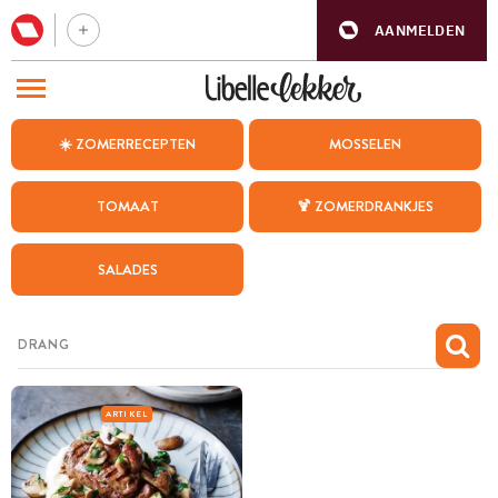
AANMELDEN
BEZOEK ONZE ANDERE WEBSITES
☀️ ZOMERRECEPTEN
MOSSELEN
RECEPTEN
TOMAAT
🍹 ZOMERDRANKJES
WEEKMENU
SALADES
CHAT MET MAIA
INSPIRATIE
MIJN BEWAARDE RECEPTEN
ARTIKEL