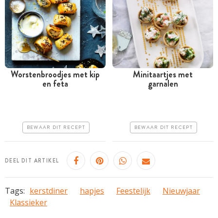
Worstenbroodjes met kip
Minitaartjes met
en feta
garnalen
Tussen 30 minuten en 1
Tussen 30 minuten en 1
uur
uur
Goedkoop
Goedkoop
BEWAAR DIT RECEPT
BEWAAR DIT RECEPT
Erg makkelijk
Erg makkelijk
DEEL DIT ARTIKEL
Tags:
kerstdiner
hapjes
Feestelijk
Nieuwjaar
Klassieker