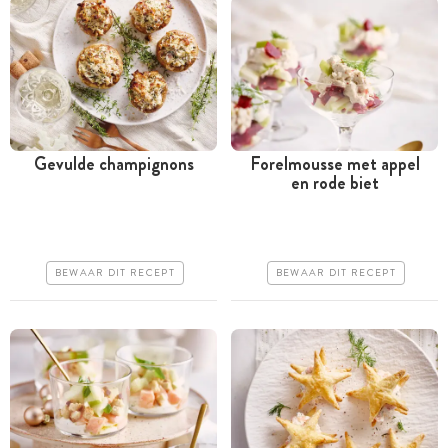
Gevulde champignons
Forelmousse met appel
en rode biet
Minder dan 30 minuten
Meer dan 1 uur
Goedkoop
Goedkoop
Erg makkelijk
Erg makkelijk
BEWAAR DIT RECEPT
BEWAAR DIT RECEPT