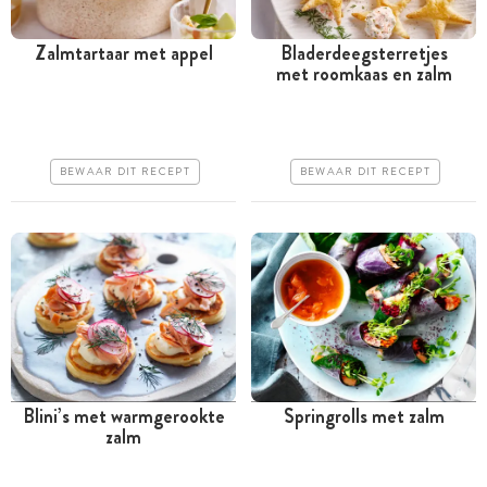
Zalmtartaar met appel
Bladerdeegsterretjes
met roomkaas en zalm
Minder dan 30 minuten
Tussen 30 minuten en 1
uur
Iets duurder
Goedkoop
Erg makkelijk
BEWAAR DIT RECEPT
BEWAAR DIT RECEPT
Erg makkelijk
Blini’s met warmgerookte
Springrolls met zalm
zalm
Tussen 30 minuten en 1
Tussen 30 minuten en 1
uur
uur