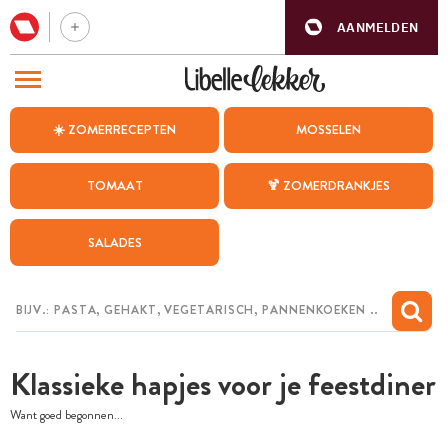
AANMELDEN
BEZOEK ONZE ANDERE WEBSITES
☀️ ZOMERRECEPTEN
MOSSELEN
RECEPTEN
TOMAAT
🍹 ZOMERDRANKJES
WEEKMENU
SALADES
CHAT MET MAIA
INSPIRATIE
MIJN BEWAARDE RECEPTEN
Klassieke hapjes voor je feestdiner
Want goed begonnen...