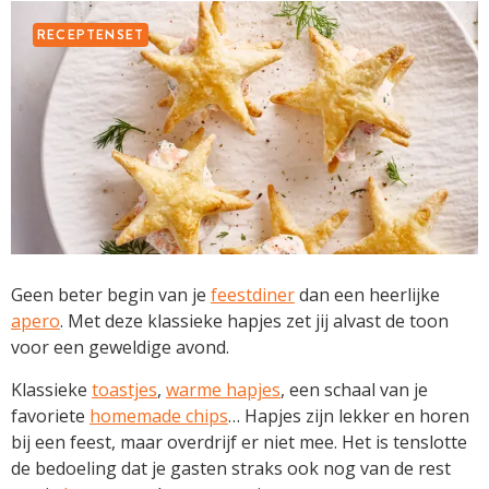
RECEPTENSET
Geen beter begin van je
feestdiner
dan een heerlijke
apero
. Met deze klassieke hapjes zet jij alvast de toon
voor een geweldige avond.
Klassieke
toastjes
,
warme hapjes
, een schaal van je
favoriete
homemade chips
… Hapjes zijn lekker en horen
bij een feest, maar overdrijf er niet mee. Het is tenslotte
de bedoeling dat je gasten straks ook nog van de rest