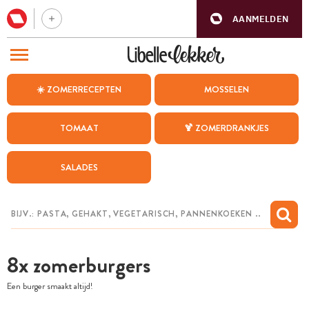
AANMELDEN
BEZOEK ONZE ANDERE WEBSITES
☀️ ZOMERRECEPTEN
MOSSELEN
RECEPTEN
TOMAAT
🍹 ZOMERDRANKJES
WEEKMENU
SALADES
CHAT MET MAIA
INSPIRATIE
MIJN BEWAARDE RECEPTEN
8x zomerburgers
Een burger smaakt altijd!