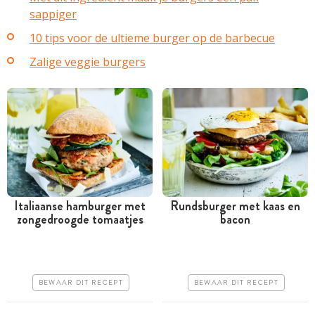
sappiger
10 tips voor de ultieme burger op de barbecue
Zalige veggie burgers
Italiaanse hamburger met
Rundsburger met kaas en
zongedroogde tomaatjes
bacon
Tussen 30 minuten en 1
Tussen 30 minuten en 1
uur
uur
Goedkoop
Goedkoop
BEWAAR DIT RECEPT
BEWAAR DIT RECEPT
Erg makkelijk
Erg makkelijk