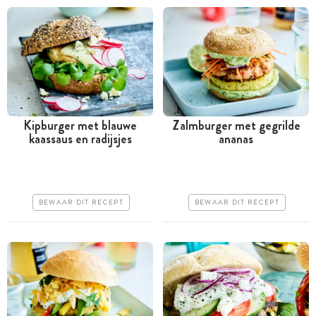
Kipburger met blauwe
Zalmburger met gegrilde
kaassaus en radijsjes
ananas
Tussen 30 minuten en 1
Tussen 30 minuten en 1
uur
uur
Goedkoop
Iets duurder
BEWAAR DIT RECEPT
BEWAAR DIT RECEPT
Erg makkelijk
Erg makkelijk