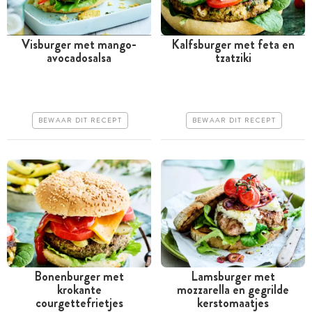
Visburger met mango-
Kalfsburger met feta en
avocadosalsa
tzatziki
Tussen 30 minuten en 1
Minder dan 30 minuten
uur
Goedkoop
Goedkoop
Erg makkelijk
BEWAAR DIT RECEPT
BEWAAR DIT RECEPT
Erg makkelijk
Bonenburger met
Lamsburger met
krokante
mozzarella en gegrilde
Tussen 30 minuten en 1
Tussen 30 minuten en 1
courgettefrietjes
kerstomaatjes
uur
uur