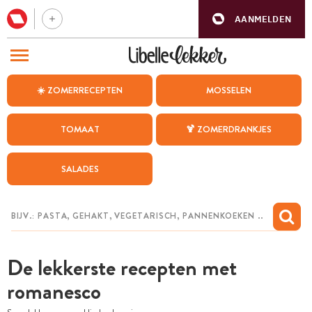
AANMELDEN
BEZOEK ONZE ANDERE WEBSITES
☀️ ZOMERRECEPTEN
MOSSELEN
RECEPTEN
TOMAAT
🍹 ZOMERDRANKJES
WEEKMENU
SALADES
CHAT MET MAIA
INSPIRATIE
MIJN BEWAARDE RECEPTEN
De lekkerste recepten met
romanesco