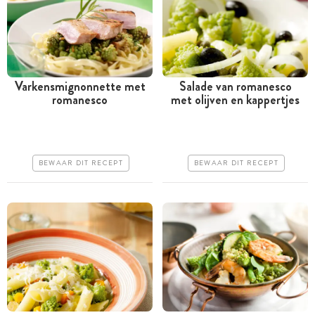
Varkensmignonnette met
Salade van romanesco
romanesco
met olijven en kappertjes
Minder dan 30 minuten
Minder dan 30 minuten
Goedkoop
Goedkoop
Erg makkelijk
Makkelijk
BEWAAR DIT RECEPT
BEWAAR DIT RECEPT