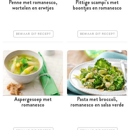
Penne met romanesco,
Pittige scampi’s met
wortelen en erwtjes
boontjes en romanesco
Minder dan 30 minuten
Minder dan 30 minuten
Goedkoop
Goedkoop
Makkelijk
Erg makkelijk
BEWAAR DIT RECEPT
BEWAAR DIT RECEPT
Aspergesoep met
Pasta met broccoli,
romanesco
romanesco en salsa verde
Tussen 30 minuten en 1
Tussen 30 minuten en 1
uur
uur
Iets duurder
Goedkoop