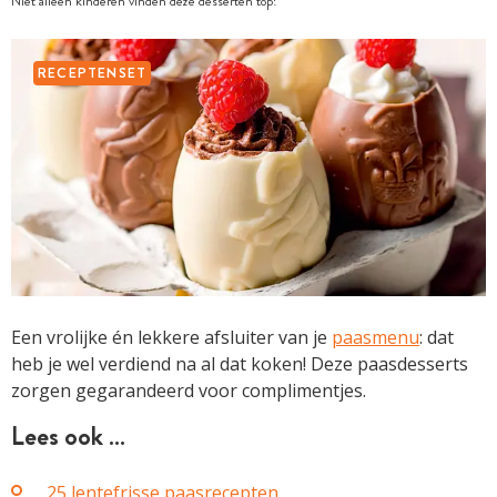
Niet alleen kinderen vinden deze desserten top!
RECEPTENSET
Een vrolijke én lekkere afsluiter van je
paasmenu
: dat
heb je wel verdiend na al dat koken! Deze paasdesserts
zorgen gegarandeerd voor complimentjes.
Lees ook …
25 lentefrisse paasrecepten