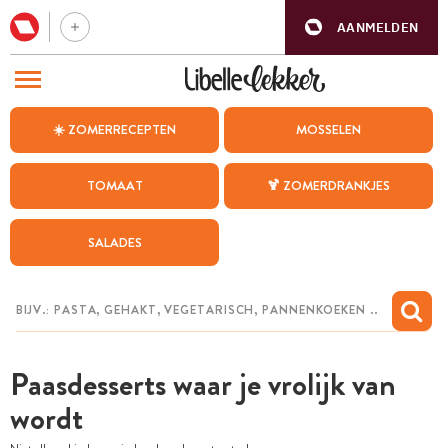
AANMELDEN
BEZOEK ONZE ANDERE WEBSITES
☀️ ZOMERRECEPTEN
MOSSELEN
RECEPTEN
TOMAAT
🍹 ZOMERDRANKJES
WEEKMENU
SALADES
CHAT MET MAIA
INSPIRATIE
MIJN BEWAARDE RECEPTEN
Paasdesserts waar je vrolijk van
wordt