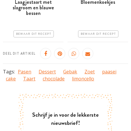
Laagjestaart met
Bloemenkoekjes
slagroom en blauwe
Tussen 30 minuten en 1
Minder dan 30 minuten
bessen
uur
Goedkoop
Iets duurder
Erg makkelijk
BEWAAR DIT RECEPT
BEWAAR DIT RECEPT
Makkelijk
DEEL DIT ARTIKEL
Tags:
Pasen
Dessert
Gebak
Zoet
paasei
cake
Taart
chocolade
limoncello
Schrijf je in voor de lekkerste
nieuwsbrief!