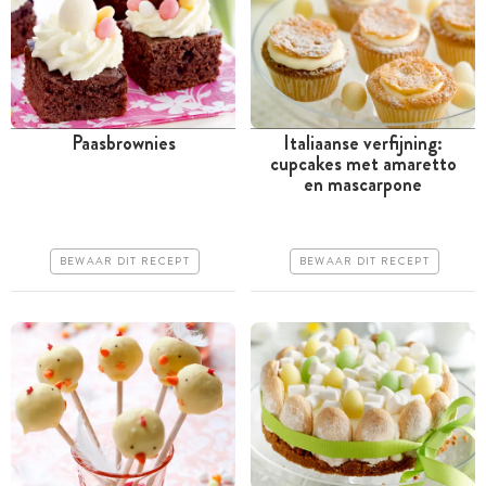
Paasbrownies
Italiaanse verfijning:
cupcakes met amaretto
Tussen 30 minuten en 1
Tussen 30 minuten en 1
en mascarpone
uur
uur
Goedkoop
Iets duurder
BEWAAR DIT RECEPT
BEWAAR DIT RECEPT
Erg makkelijk
Erg makkelijk