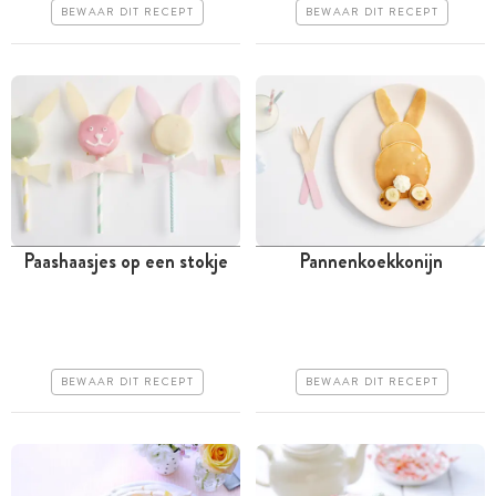
Makkelijk
Makkelijk
BEWAAR DIT RECEPT
BEWAAR DIT RECEPT
Paashaasjes op een stokje
Pannenkoekkonijn
Meer dan 1 uur
Tussen 30 minuten en 1
uur
Goedkoop
Goedkoop
Erg makkelijk
BEWAAR DIT RECEPT
BEWAAR DIT RECEPT
Erg makkelijk