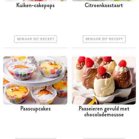
Kuiken-cakepops
Citroenkaastaart
Meer dan 1 uur
Meer dan 1 uur
Iets duurder
Iets duurder
Iets moeilijker
Makkelijk
BEWAAR DIT RECEPT
BEWAAR DIT RECEPT
Paascupcakes
Paaseieren gevuld met
chocolademousse
Meer dan 1 uur
Meer dan 1 uur
Goedkoop
Goedkoop