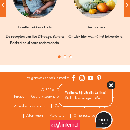
Libelle Lekker chefs
In het seizoen
De recepten van Ilse D’hooge, Sandra
Ontdek hier wat nú het lekkerste is.
Bekkari en al onze andere chefs.
Volg ons ook op sociale media:
© 2026 - Roularta Media Group
Welkom bij Libelle Lekker!
Privacy
Gebruiksvoorwaarden
Cookies
Cookies instellingen
Stel je kookvraag aan Maia...
AI: redactioneel charter
Contact
FAQ
Wedstrijdreglement
Abonneren
Adverteren
Onze zusterwebsites