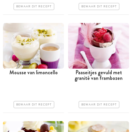
Makkelijk
Makkelijk
BEWAAR DIT RECEPT
BEWAAR DIT RECEPT
Mousse van limoncello
Paaseitjes gevuld met
granité van frambozen
Minder dan 30 minuten
Minder dan 30 minuten
Iets duurder
Goedkoop
Erg makkelijk
Erg makkelijk
BEWAAR DIT RECEPT
BEWAAR DIT RECEPT