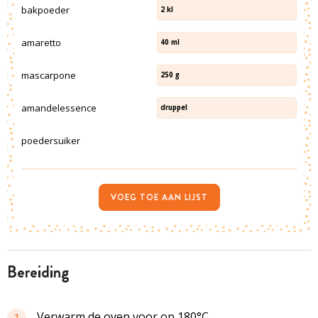
bakpoeder
2
kl
amaretto
40
ml
mascarpone
250
g
amandelessence
druppel
poedersuiker
VOEG TOE AAN LIJST
bereiding
Verwarm de oven voor op 180°C.
1