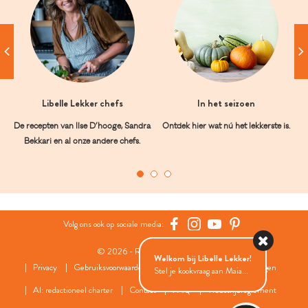
Libelle Lekker chefs
In het seizoen
De recepten van Ilse D’hooge, Sandra
Ontdek hier wat nú het lekkerste is.
Bekkari en al onze andere chefs.
Volg ons ook op sociale media:
© 2026 - Roularta Media Group
Welkom bij Libelle Lekker!
Privacy
Gebruiksvoorwaarden
Cookies
Cookies instellingen
Stel je kookvraag aan Maia...
AI: redactioneel charter
Contact
FAQ
Wedstrijdreglement