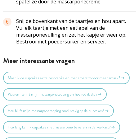
spatel ze door de
mascarponecrème
.
Snij de bovenkant van de taartjes en hou apart.
6
Vul elk taartje met een eetlepel van de
mascarponevulling
en zet het kapje er weer op.
Bestrooi met poedersuiker en serveer.
Meer interessante vragen
Moet ik de cupcakes extra besprenkelen met amaretto voor meer smaak?
Waarom schift mijn mascarponetopping en hoe red ik die?
Hoe blijft mijn mascarponetopping mooi stevig op de cupcakes?
Hoe lang kan ik cupcakes met mascarpone bewaren in de koelkast?