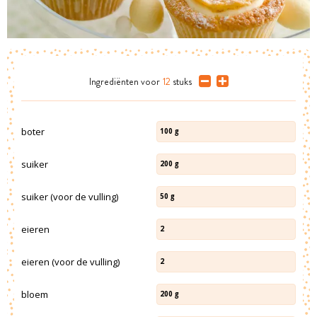
Ingrediënten
voor
12
stuks
boter
100
g
suiker
200
g
suiker (voor de vulling)
50
g
eieren
2
eieren (voor de vulling)
2
bloem
200
g