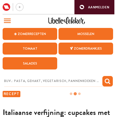
AANMELDEN
BEZOEK ONZE ANDERE WEBSITES
☀️ ZOMERRECEPTEN
MOSSELEN
RECEPTEN
TOMAAT
🍹 ZOMERDRANKJES
WEEKMENU
SALADES
CHAT MET MAIA
INSPIRATIE
MIJN BEWAARDE RECEPTEN
RECEPT
Italiaanse verfijning: cupcakes met