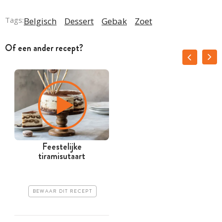
Tags:
Belgisch
Dessert
Gebak
Zoet
Of een ander recept?
Feestelijke
tiramisutaart
BEWAAR DIT RECEPT