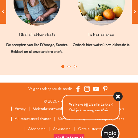
Libelle Lekker chefs
In het seizoen
De recepten van Ilse D’hooge, Sandra
Ontdek hier wat nú het lekkerste is.
Bekkari en al onze andere chefs.
Volg ons ook op sociale media:
© 2026 - Roularta Media Group
Welkom bij Libelle Lekker!
Privacy
Gebruiksvoorwaarden
Cookies
Cookies instellingen
Stel je kookvraag aan Maia...
AI: redactioneel charter
Contact
FAQ
Wedstrijdreglement
Abonneren
Adverteren
Onze zusterwebsites