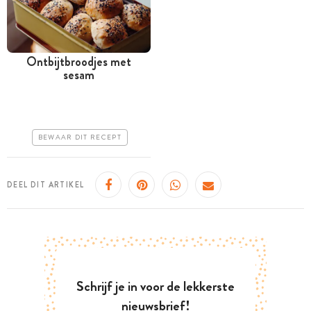
Ontbijtbroodjes met
sesam
Tussen 30 minuten en 1
uur
Goedkoop
BEWAAR DIT RECEPT
Makkelijk
DEEL DIT ARTIKEL
Schrijf je in voor de lekkerste
nieuwsbrief!