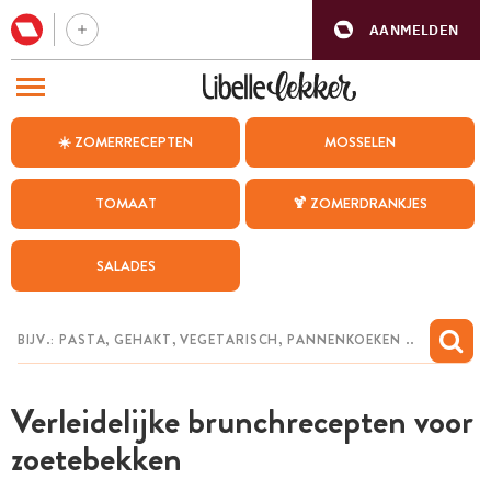
AANMELDEN
BEZOEK ONZE ANDERE WEBSITES
☀️ ZOMERRECEPTEN
MOSSELEN
RECEPTEN
TOMAAT
🍹 ZOMERDRANKJES
WEEKMENU
SALADES
CHAT MET MAIA
INSPIRATIE
MIJN BEWAARDE RECEPTEN
Verleidelijke brunchrecepten voor
zoetebekken