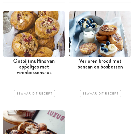
Ontbijtmuffins van
Verloren brood met
appeltjes met
banaan en bosbessen
Tussen 30 minuten en 1
Minder dan 30 minuten
veenbessensaus
uur
Goedkoop
Goedkoop
Erg makkelijk
BEWAAR DIT RECEPT
BEWAAR DIT RECEPT
Erg makkelijk