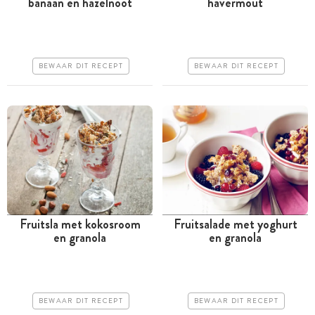
banaan en hazelnoot
havermout
Tussen 30 minuten en 1
Tussen 30 minuten en 1
uur
uur
Goedkoop
Goedkoop
BEWAAR DIT RECEPT
BEWAAR DIT RECEPT
Makkelijk
Erg makkelijk
Fruitsla met kokosroom
Fruitsalade met yoghurt
en granola
en granola
Tussen 30 minuten en 1
Tussen 30 minuten en 1
uur
uur
Goedkoop
Goedkoop
BEWAAR DIT RECEPT
BEWAAR DIT RECEPT
Makkelijk
Erg makkelijk