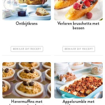
Ontbijtkrans
Verloren bruschetta met
bessen
Meer dan 1 uur
Minder dan 30 minuten
Goedkoop
Goedkoop
Makkelijk
Erg makkelijk
BEWAAR DIT RECEPT
BEWAAR DIT RECEPT
Havermuffins met
Appelcrumble met