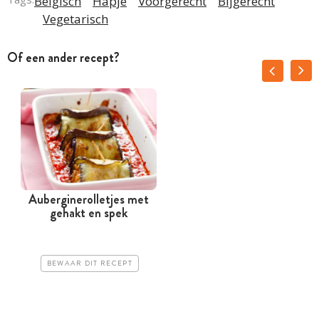
Belgisch
Hapje
Voorgerecht
Bijgerecht
Vegetarisch
Of een ander recept?
Auberginerolletjes met
A
gehakt en spek
BEWAAR DIT RECEPT