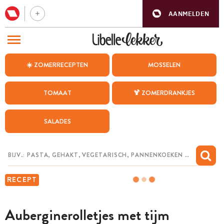
AANMELDEN
BEZOEK ONZE ANDERE WEBSITES
☀️ ZOMERRECEPTEN
MOSSELEN
RECEPTEN
TOMAAT
🍹 ZOMERDRANKJES
WEEKMENU
SALADES
CHAT MET MAIA
INSPIRATIE
MIJN BEWAARDE RECEPTEN
RECEPT
Auberginerolletjes met tijm