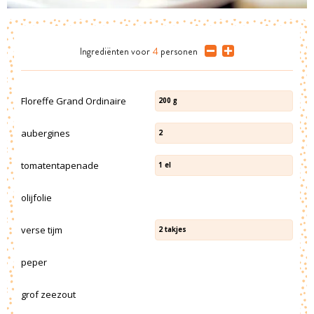
Ingrediënten
voor
4
personen
Floreffe Grand Ordinaire
200
g
aubergines
2
tomatentapenade
1
el
olijfolie
verse tijm
2
takjes
peper
grof zeezout