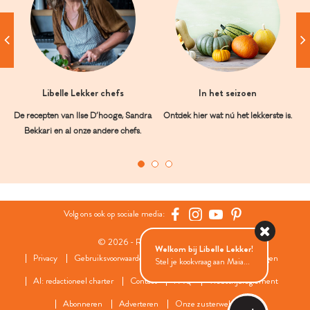
Libelle Lekker chefs
In het seizoen
De recepten van Ilse D’hooge, Sandra
Ontdek hier wat nú het lekkerste is.
Bekkari en al onze andere chefs.
Volg ons ook op sociale media:
© 2026 - Roularta Media Group
Welkom bij Libelle Lekker!
Privacy
Gebruiksvoorwaarden
Cookies
Cookies instellingen
Stel je kookvraag aan Maia...
AI: redactioneel charter
Contact
FAQ
Wedstrijdreglement
Abonneren
Adverteren
Onze zusterwebsites