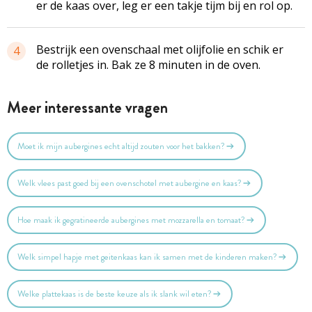
er de kaas over, leg er een takje tijm bij en rol op.
Bestrijk een ovenschaal met olijfolie en schik er
4
de rolletjes in. Bak ze 8 minuten in de oven.
Meer interessante vragen
Moet ik mijn aubergines echt altijd zouten voor het bakken?
Welk vlees past goed bij een ovenschotel met aubergine en kaas?
Hoe maak ik gegratineerde aubergines met mozzarella en tomaat?
Welk simpel hapje met geitenkaas kan ik samen met de kinderen maken?
Welke plattekaas is de beste keuze als ik slank wil eten?