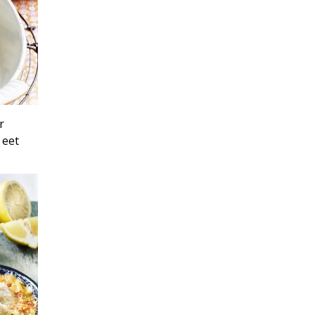
r
 eet