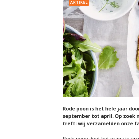
ARTIKEL
Rode poon is het hele jaar doo
september tot april. Op zoek n
treft: wij verzamelden onze f
Rode poon doet het prima in onz