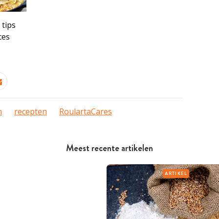
tips
ces
n
recepten
RoulartaCares
Meest recente artikelen
ARTIKEL