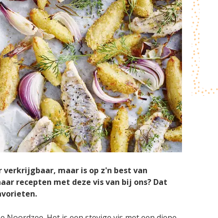
r verkrijgbaar, maar is op z'n best van
aar recepten met deze vis van bij ons? Dat
avorieten.
e Noordzee. Het is een stevige vis met een diepe