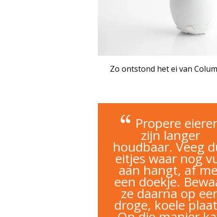
Zo ontstond het ei van Colu
Propere eiere
zijn langer
houdbaar. Veeg d
eitjes waar nog vu
aan hangt, af me
een doekje. Bewa
ze daarna op ee
droge, koele plaat
Op die manier k