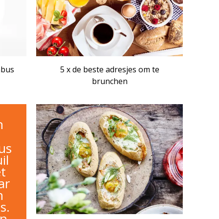
mbus
5 x de beste adresjes om te
brunchen
RECEPTENSET
n
us
il
t
ar
n
s.
an