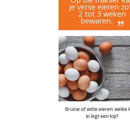
je verse eieren zo
2 tot 3 weken
bewaren.
ART
Bruine of witte eieren: welke 
ei legt een kip?