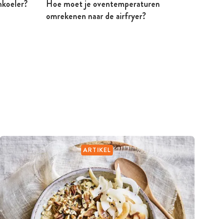
jnkoeler?
Hoe moet je oventemperaturen
Mosse
omrekenen naar de airfryer?
Peter
ARTIKEL