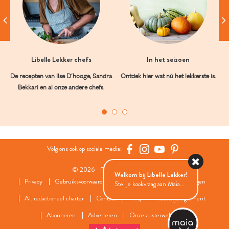
Libelle Lekker chefs
In het seizoen
De recepten van Ilse D’hooge, Sandra
Ontdek hier wat nú het lekkerste is.
Bekkari en al onze andere chefs.
Volg ons ook op sociale media:
© 2026 - Roularta Media Group
Welkom bij Libelle Lekker!
Privacy
Gebruiksvoorwaarden
Cookies
Cookies instellingen
Stel je kookvraag aan Maia...
AI: redactioneel charter
Contact
FAQ
Wedstrijdreglement
Abonneren
Adverteren
Onze zusterwebsites