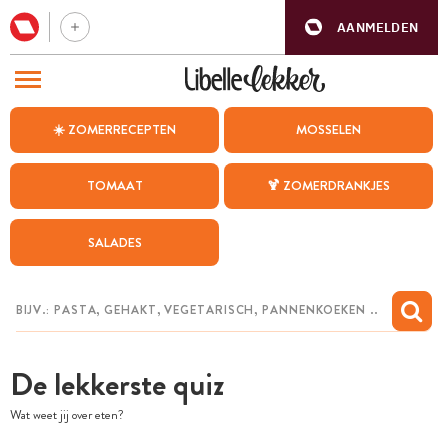
AANMELDEN
BEZOEK ONZE ANDERE WEBSITES
☀️ ZOMERRECEPTEN
MOSSELEN
RECEPTEN
TOMAAT
🍹 ZOMERDRANKJES
WEEKMENU
SALADES
CHAT MET MAIA
INSPIRATIE
MIJN BEWAARDE RECEPTEN
De lekkerste quiz
Wat weet jij over eten?