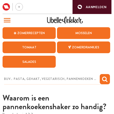
AANMELDEN
BEZOEK ONZE ANDERE WEBSITES
☀️ ZOMERRECEPTEN
MOSSELEN
RECEPTEN
TOMAAT
🍹 ZOMERDRANKJES
WEEKMENU
SALADES
CHAT MET MAIA
INSPIRATIE
MIJN BEWAARDE RECEPTEN
Waarom is een
pannenkoekenshaker zo handig?