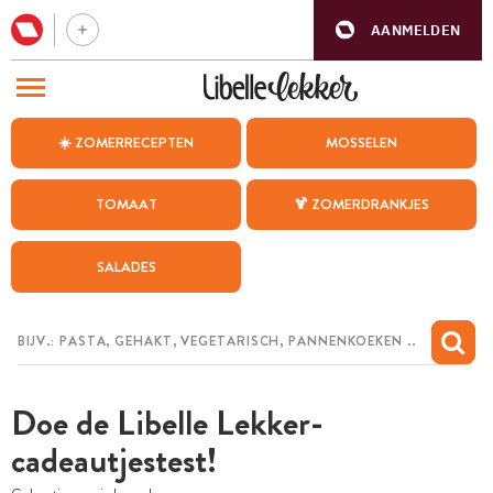
AANMELDEN
BEZOEK ONZE ANDERE WEBSITES
☀️ ZOMERRECEPTEN
MOSSELEN
RECEPTEN
TOMAAT
🍹 ZOMERDRANKJES
WEEKMENU
SALADES
CHAT MET MAIA
INSPIRATIE
MIJN BEWAARDE RECEPTEN
Doe de Libelle Lekker-
cadeautjestest!