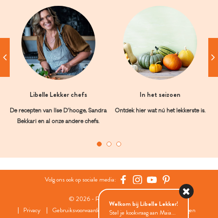
Libelle Lekker chefs
In het seizoen
De recepten van Ilse D’hooge, Sandra
Ontdek hier wat nú het lekkerste is.
Bekkari en al onze andere chefs.
Volg ons ook op sociale media:
© 2026 - Roularta Media Group
Welkom bij Libelle Lekker!
Privacy
Gebruiksvoorwaarden
Cookies
Cookies instellingen
Stel je kookvraag aan Maia...