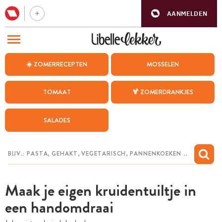
AANMELDEN
BEZOEK ONZE ANDERE WEBSITES
☀️ ZOMERRECEPTEN
MOSSELEN
RECEPTEN
TOMAAT
🍹 ZOMERDRANKJES
WEEKMENU
SALADES
CHAT MET MAIA
INSPIRATIE
MIJN BEWAARDE RECEPTEN
Maak je eigen kruidentuiltje in
een handomdraai