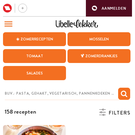
AANMELDEN
BEZOEK ONZE ANDERE WEBSITES
☀️ ZOMERRECEPTEN
MOSSELEN
RECEPTEN
TOMAAT
🍹 ZOMERDRANKJES
WEEKMENU
SALADES
CHAT MET MAIA
INSPIRATIE
MIJN BEWAARDE RECEPTEN
158 recepten
FILTERS