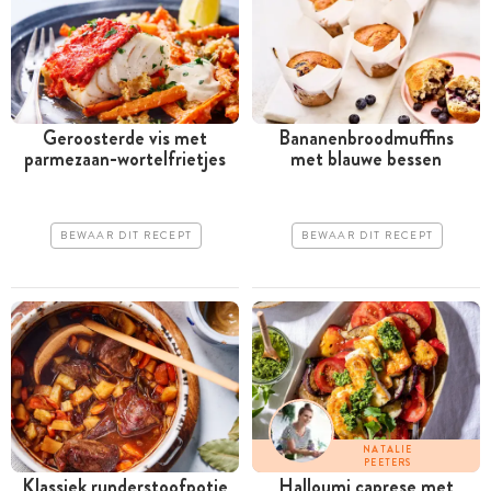
Geroosterde vis met
Bananenbroodmuffins
parmezaan-wortelfrietjes
met blauwe bessen
BEWAAR DIT RECEPT
BEWAAR DIT RECEPT
NATALIE
PEETERS
Klassiek runderstoofpotje
Halloumi caprese met