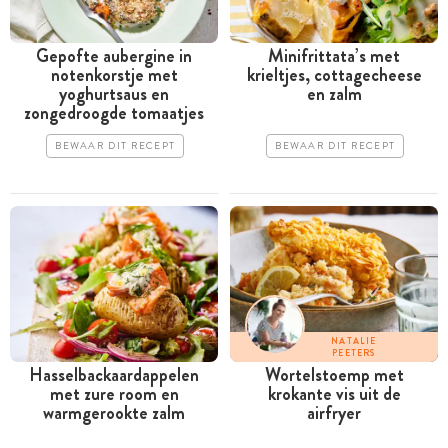
Gepofte aubergine in
Minifrittata’s met
notenkorstje met
krieltjes, cottagecheese
yoghurtsaus en
en zalm
zongedroogde tomaatjes
BEWAAR DIT RECEPT
BEWAAR DIT RECEPT
NATALIE
PEETERS
Hasselbackaardappelen
Wortelstoemp met
met zure room en
krokante vis uit de
warmgerookte zalm
airfryer