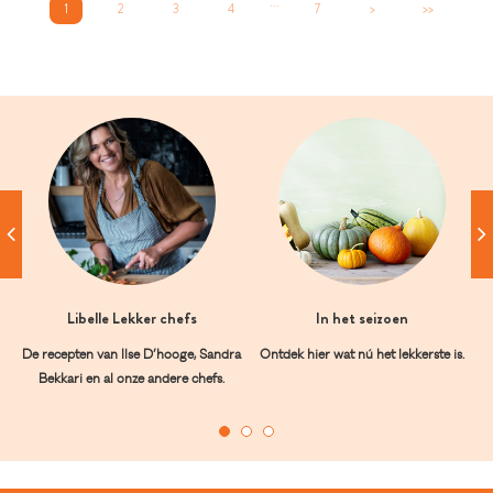
...
1
2
3
4
7
>
>>
Libelle Lekker chefs
In het seizoen
De recepten van Ilse D’hooge, Sandra
Ontdek hier wat nú het lekkerste is.
Bekkari en al onze andere chefs.