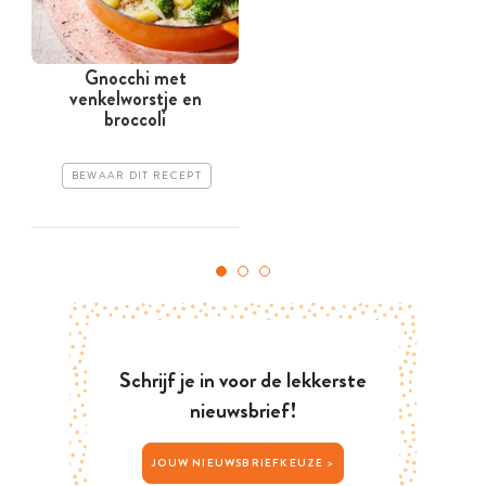
Gnocchi met
H
venkelworstje en
broccoli
BEWAAR DIT RECEPT
Schrijf je in voor de lekkerste
nieuwsbrief!
JOUW NIEUWSBRIEFKEUZE >