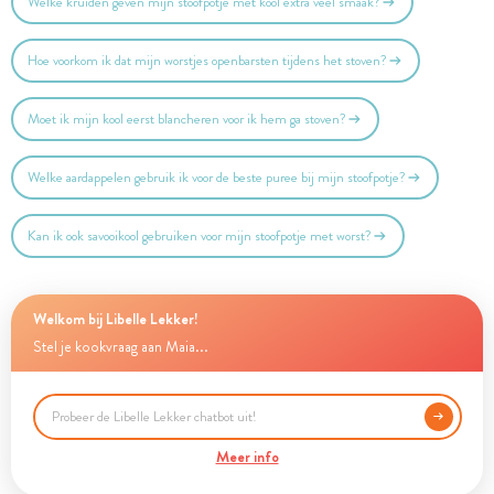
Welke kruiden geven mijn stoofpotje met kool extra veel smaak?
Hoe voorkom ik dat mijn worstjes openbarsten tijdens het stoven?
Moet ik mijn kool eerst blancheren voor ik hem ga stoven?
Welke aardappelen gebruik ik voor de beste puree bij mijn stoofpotje?
Kan ik ook savooikool gebruiken voor mijn stoofpotje met worst?
Welkom bij Libelle Lekker!
Stel je kookvraag aan Maia...
Meer info