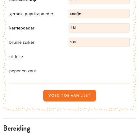
gerookt paprikapoeder
snuifje
kerriepoeder
1
kl
bruine suiker
1
el
olijfolie
peper en zout
VOEG TOE AAN LIJST
bereiding