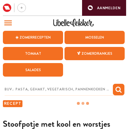
AANMELDEN
BEZOEK ONZE ANDERE WEBSITES
☀️ ZOMERRECEPTEN
MOSSELEN
RECEPTEN
TOMAAT
🍹 ZOMERDRANKJES
WEEKMENU
SALADES
CHAT MET MAIA
INSPIRATIE
MIJN BEWAARDE RECEPTEN
RECEPT
Stoofpotje met kool en worstjes