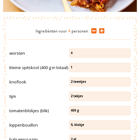
Ingrediënten
voor
4
personen
worsten
4
kleine spitskool (400 g in totaal)
1
knoflook
2
teentjes
tijm
2
takjes
tomatenblokjes (blik)
400
g
kippenbouillon
½
blokje
balsamicoazijn
2
el