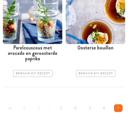
Parelcouscous met
0osterse bouillon
avocado en geroosterde
paprika
BEWAAR DIT RECEPT
BEWAAR DIT RECEPT
...
<<
<
1
3
4
5
6
7