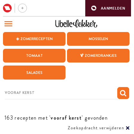
AANMELDEN
BEZOEK ONZE ANDERE WEBSITES
☀️ ZOMERRECEPTEN
MOSSELEN
RECEPTEN
TOMAAT
🍹 ZOMERDRANKJES
WEEKMENU
SALADES
CHAT MET MAIA
INSPIRATIE
MIJN BEWAARDE RECEPTEN
163 recepten met '
vooraf kerst
' gevonden
Zoekopdracht verwijderen