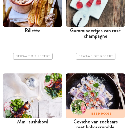
Rillette
Gummibeertjes van rosé
champagne
BEWAAR DIT RECEPT
BEWAAR DIT RECEPT
ILSE D'HOOGE
Mini-sushibowl
Ceviche van zeebaars
met kokoscrumble