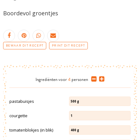
Boordevol groentjes
BEWAAR DIT RECEPT
PRINT DIT RECEPT
Ingrediënten
voor
4
personen
pastabuisjes
500
g
courgette
1
tomatenblokjes (in blik)
400
g