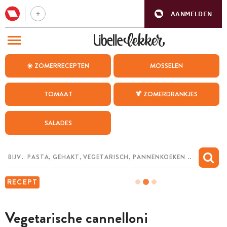
AANMELDEN
BEZOEK ONZE ANDERE WEBSITES
☀️ ZOMERRECEPTEN
MOSSELEN
RECEPTEN
TOMAAT
🍹 ZOMERDRANKJES
WEEKMENU
SALADES
CHAT MET MAIA
INSPIRATIE
MIJN BEWAARDE RECEPTEN
RECEPT
Vegetarische cannelloni