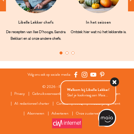
Libelle Lekker chefs
In het seizoen
De recepten van Ilse D’hooge, Sandra
Ontdek hier wat nú het lekkerste is.
Bekkari en al onze andere chefs.
Volg ons ook op sociale media:
© 2026 - Roularta Media Group
Welkom bij Libelle Lekker!
Privacy
Gebruiksvoorwaarden
Cookies
Cookies instellingen
Stel je kookvraag aan Maia...
AI: redactioneel charter
Contact
FAQ
Wedstrijdreglement
Abonneren
Adverteren
Onze zusterwebsites