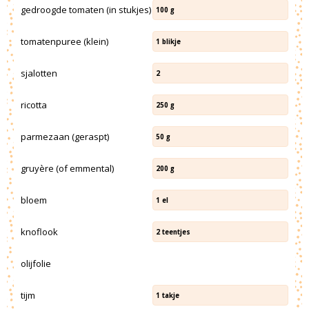
gedroogde tomaten (in stukjes)
100
g
tomatenpuree (klein)
1
blikje
sjalotten
2
ricotta
250
g
parmezaan (geraspt)
50
g
gruyère (of emmental)
200
g
bloem
1
el
knoflook
2
teentjes
olijfolie
tijm
1
takje