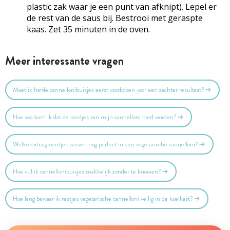
plastic zak waar je een punt van afknipt). Lepel er
de rest van de saus bij. Bestrooi met geraspte
kaas. Zet 35 minuten in de oven.
Meer interessante vragen
Moet ik harde cannellonibuisjes eerst voorkoken voor een zachter resultaat?
Hoe voorkom ik dat de randjes van mijn cannelloni hard worden?
Welke extra groentjes passen nog perfect in een vegetarische cannelloni?
Hoe vul ik cannellonibuisjes makkelijk zonder te knoeien?
Hoe lang bewaar ik restjes vegetarische cannelloni veilig in de koelkast?