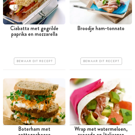
Ciabatta met gegrilde
Broodje ham-tonnato
paprika en mozzarella
Minder dan 30 minuten
Minder dan 30 minuten
Goedkoop
Goedkoop
Erg makkelijk
Erg makkelijk
BEWAAR DIT RECEPT
BEWAAR DIT RECEPT
Boterham met
Wrap met watermeloen,
cottagecheese
avocado en Italiaanse