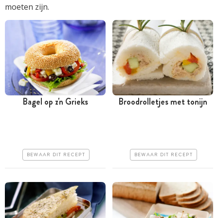
moeten zijn.
Bagel op z'n Grieks
Broodrolletjes met tonijn
Minder dan 30 minuten
Meer dan 1 uur
Goedkoop
Goedkoop
Erg makkelijk
Erg makkelijk
BEWAAR DIT RECEPT
BEWAAR DIT RECEPT