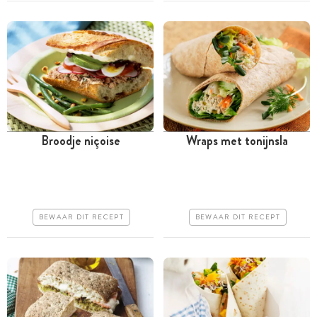
Broodje niçoise
Wraps met tonijnsla
Tussen 30 minuten en 1
Minder dan 30 minuten
uur
Goedkoop
Iets duurder
Erg makkelijk
BEWAAR DIT RECEPT
BEWAAR DIT RECEPT
Erg makkelijk