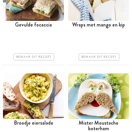
Gevulde focaccia
Wraps met mango en kip
Tussen 30 minuten en 1
Minder dan 30 minuten
uur
Goedkoop
Goedkoop
Erg makkelijk
BEWAAR DIT RECEPT
BEWAAR DIT RECEPT
Erg makkelijk
Broodje eiersalade
Mister Moustache
boterham
Tussen 30 minuten en 1
Minder dan 30 minuten