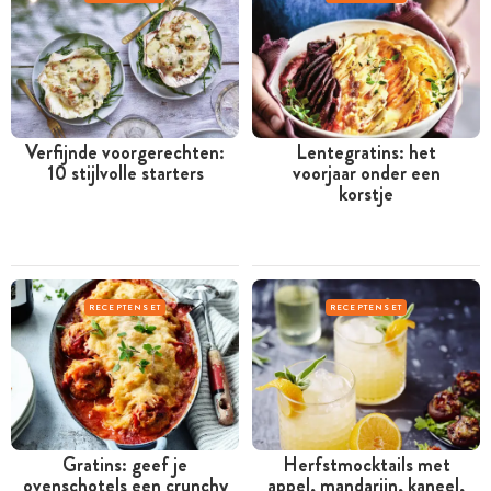
Verfijnde voorgerechten:
Lentegratins: het
10 stijlvolle starters
voorjaar onder een
korstje
RECEPTENSET
RECEPTENSET
Gratins: geef je
Herfstmocktails met
ovenschotels een crunchy
appel, mandarijn, kaneel,