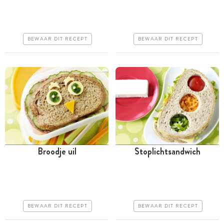
uur
Goedkoop
Goedkoop
Erg makkelijk
BEWAAR DIT RECEPT
BEWAAR DIT RECEPT
Erg makkelijk
Broodje uil
Stoplichtsandwich
Minder dan 30 minuten
Minder dan 30 minuten
Goedkoop
Goedkoop
Erg makkelijk
Erg makkelijk
BEWAAR DIT RECEPT
BEWAAR DIT RECEPT