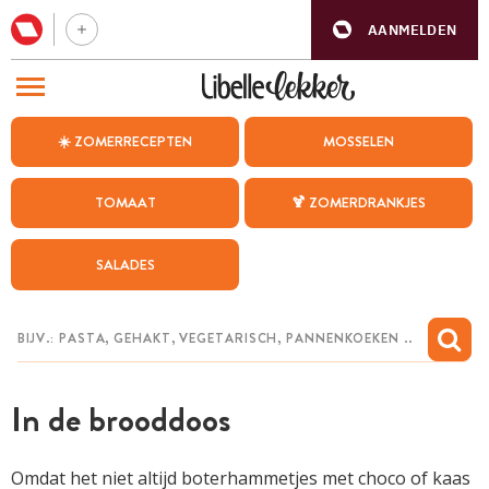
AANMELDEN
BEZOEK ONZE ANDERE WEBSITES
☀️ ZOMERRECEPTEN
MOSSELEN
RECEPTEN
TOMAAT
🍹 ZOMERDRANKJES
WEEKMENU
SALADES
CHAT MET MAIA
INSPIRATIE
MIJN BEWAARDE RECEPTEN
In de brooddoos
Omdat het niet altijd boterhammetjes met choco of kaas