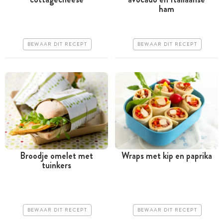
Minder dan 30 minuten
Minder dan 30 minuten
ham
Iets duurder
Goedkoop
Erg makkelijk
Erg makkelijk
BEWAAR DIT RECEPT
BEWAAR DIT RECEPT
Broodje omelet met
Wraps met kip en paprika
tuinkers
Tussen 30 minuten en 1
Tussen 30 minuten en 1
uur
uur
Goedkoop
Goedkoop
BEWAAR DIT RECEPT
BEWAAR DIT RECEPT
Erg makkelijk
Makkelijk