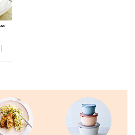
kse
Griekse wrap met
lamsvlees
BEWAAR DIT RECEPT