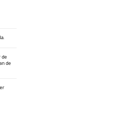
la.
r de
van de
er