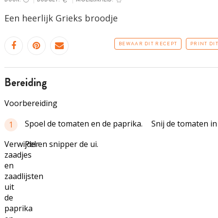
Een heerlijk Grieks broodje
BEWAAR DIT RECEPT
PRINT DI
bereiding
Voorbereiding
Spoel de tomaten en de paprika.
Snij de tomaten in
1
Verwijder
Pel en snipper de ui.
zaadjes
en
zaadlijsten
uit
de
paprika