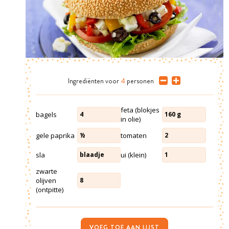
Ingrediënten
voor
4
personen
feta (blokjes
bagels
4
160
g
in olie)
gele paprika
tomaten
½
2
sla
ui (klein)
blaadje
1
zwarte
olijven
8
(ontpitte)
VOEG TOE AAN LIJST