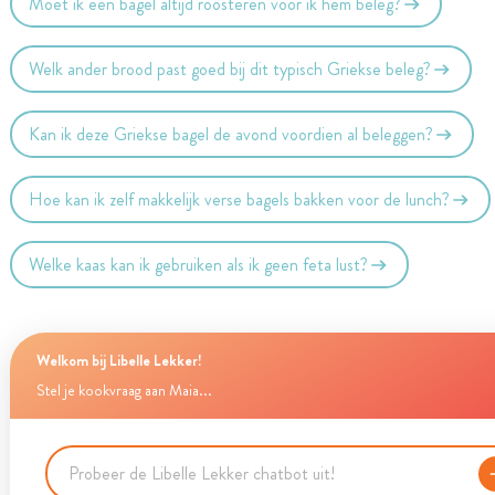
Moet ik een bagel altijd roosteren voor ik hem beleg?
Welk ander brood past goed bij dit typisch Griekse beleg?
Kan ik deze Griekse bagel de avond voordien al beleggen?
Hoe kan ik zelf makkelijk verse bagels bakken voor de lunch?
Welke kaas kan ik gebruiken als ik geen feta lust?
Welkom bij Libelle Lekker!
Stel je kookvraag aan Maia...