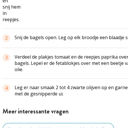
en
snij hem
in
reepjes.
Snij de bagels open. Leg op elk broodje een blaadje s
2
Verdeel de plakjes tomaat en de reepjes paprika ove
3
bagels. Lepel er de fetablokjes over met een beetje 
olie.
Leg er naar smaak 2 tot 4 zwarte olijven op en garne
4
met de gesnipperde ui.
Meer interessante vragen