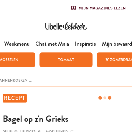
MIJN MAGAZINES LEZEN
Weekmenu
Chat met Maia
Inspiratie
Mijn bewaard
MOSSELEN
TOMAAT
🍹 ZOMERDRA
RECEPT
Bagel op z'n Grieks
DUUR:
BUDGET:
MOEILIJKHEID: