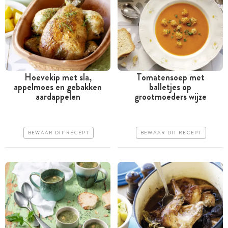
Hoevekip met sla,
Tomatensoep met
appelmoes en gebakken
balletjes op
Tussen 30 minuten en 1
Tussen 30 minuten en 1
aardappelen
grootmoeders wijze
uur
uur
Goedkoop
Goedkoop
BEWAAR DIT RECEPT
BEWAAR DIT RECEPT
Erg makkelijk
Erg makkelijk