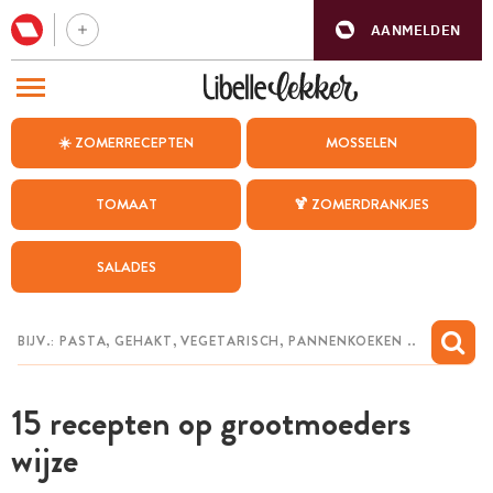
AANMELDEN
BEZOEK ONZE ANDERE WEBSITES
☀️ ZOMERRECEPTEN
MOSSELEN
RECEPTEN
TOMAAT
🍹 ZOMERDRANKJES
WEEKMENU
SALADES
CHAT MET MAIA
INSPIRATIE
MIJN BEWAARDE RECEPTEN
15 recepten op grootmoeders
wijze