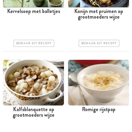
Kervelsoep met balletjes
Konijn met pruimen op
grootmoeders wijze
Tussen 30 minuten en 1
Minder dan 30 minuten
uur
Goedkoop
Goedkoop
Erg makkelijk
BEWAAR DIT RECEPT
BEWAAR DIT RECEPT
Erg makkelijk
Kalfsblanquette op
Romige rijstpap
grootmoeders wijze
Tussen 30 minuten en 1
Tussen 30 minuten en 1
uur
uur