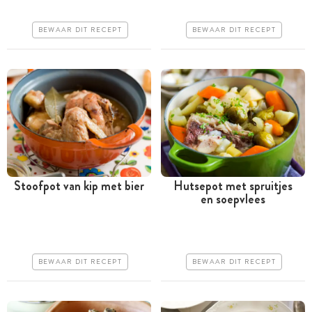
Makkelijk
Erg makkelijk
BEWAAR DIT RECEPT
BEWAAR DIT RECEPT
Stoofpot van kip met bier
Hutsepot met spruitjes
en soepvlees
Meer dan 1 uur
Meer dan 1 uur
Iets duurder
Iets duurder
Makkelijk
Erg makkelijk
BEWAAR DIT RECEPT
BEWAAR DIT RECEPT