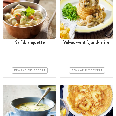
Kalfsblanquette
Vol-au-vent 'grand-mère'
Meer dan 1 uur
Tussen 30 minuten en 1
uur
Goedkoop
Goedkoop
Makkelijk
BEWAAR DIT RECEPT
BEWAAR DIT RECEPT
Makkelijk