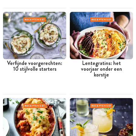
RECEPTENSET
RECEPTENSET
Verfijnde voorgerechten:
Lentegratins: het
10 stijlvolle starters
voorjaar onder een
korstje
RECEPTENSET
RECEPTENSET