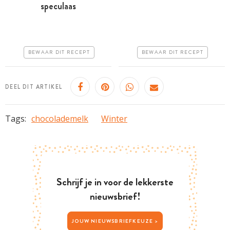
speculaas
Minder dan 30 minuten
Minder dan 30 minuten
Goedkoop
Iets duurder
Erg makkelijk
Erg makkelijk
BEWAAR DIT RECEPT
BEWAAR DIT RECEPT
DEEL DIT ARTIKEL
Tags:
chocolademelk
Winter
Schrijf je in voor de lekkerste
nieuwsbrief!
JOUW NIEUWSBRIEFKEUZE >