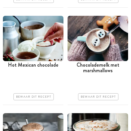
Hot Mexican chocolade
Chocolademelk met
marshmallows
Minder dan 30 minuten
Minder dan 30 minuten
Goedkoop
Goedkoop
Erg makkelijk
Erg makkelijk
BEWAAR DIT RECEPT
BEWAAR DIT RECEPT