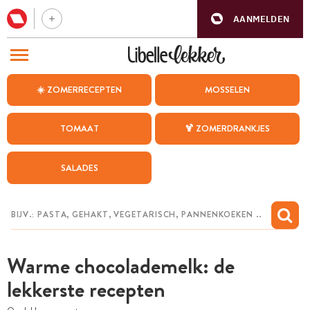
AANMELDEN
BEZOEK ONZE ANDERE WEBSITES
☀️ ZOMERRECEPTEN
MOSSELEN
RECEPTEN
TOMAAT
🍹 ZOMERDRANKJES
WEEKMENU
SALADES
CHAT MET MAIA
INSPIRATIE
MIJN BEWAARDE RECEPTEN
Warme chocolademelk: de
lekkerste recepten