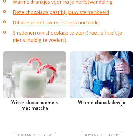
Warme drankjes voor na je herfstwandeling
Deze chocolade past bij jouw sterrenbeeld
Dit doe je met overschotjes chocolade
6 redenen om chocolade te eten (nee, je hoeft je
niet schuldig te voelen!)
Witte chocolademelk
Warme chocoladewijn
met matcha
Minder dan 30 minuten
Minder dan 30 minuten
Iets duurder
Iets duurder
Makkelijk
Erg makkelijk
BEWAAR DIT RECEPT
BEWAAR DIT RECEPT