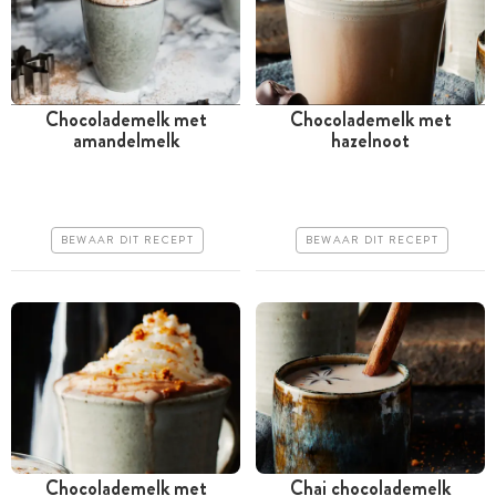
Chocolademelk met
Chocolademelk met
amandelmelk
hazelnoot
Minder dan 30 minuten
Tussen 30 minuten en 1
uur
Goedkoop
Iets duurder
Erg makkelijk
BEWAAR DIT RECEPT
BEWAAR DIT RECEPT
Makkelijk
Chocolademelk met
Chai chocolademelk