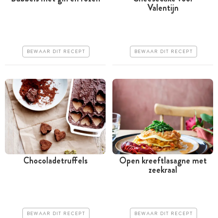
Valentijn
Minder dan 30 minuten
Meer dan 1 uur
Iets duurder
Goedkoop
Erg makkelijk
Makkelijk
BEWAAR DIT RECEPT
BEWAAR DIT RECEPT
Chocoladetruffels
Open kreeftlasagne met
zeekraal
Meer dan 1 uur
Tussen 30 minuten en 1
uur
Goedkoop
Iets duurder
Erg makkelijk
BEWAAR DIT RECEPT
BEWAAR DIT RECEPT