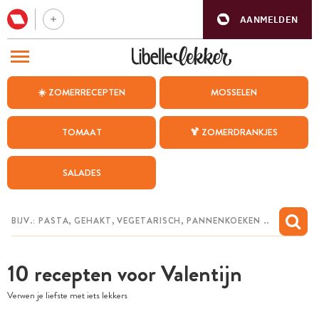
AANMELDEN
BEZOEK ONZE ANDERE WEBSITES
☀️ ZOMERRECEPTEN
MOSSELEN
RECEPTEN
TOMAAT
🍹 ZOMERDRANKJES
WEEKMENU
SALADES
CHAT MET MAIA
INSPIRATIE
MIJN BEWAARDE RECEPTEN
10 recepten voor Valentijn
Verwen je liefste met iets lekkers