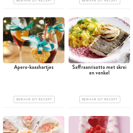
BEWAAR DIT RECEPT
BEWAAR DIT RECEPT
Apero-kaashartjes
Saffraanrisotto met skrei
en venkel
Tussen 30 minuten en 1
Tussen 30 minuten en 1
uur
uur
Goedkoop
Goedkoop
BEWAAR DIT RECEPT
BEWAAR DIT RECEPT
Makkelijk
Erg makkelijk