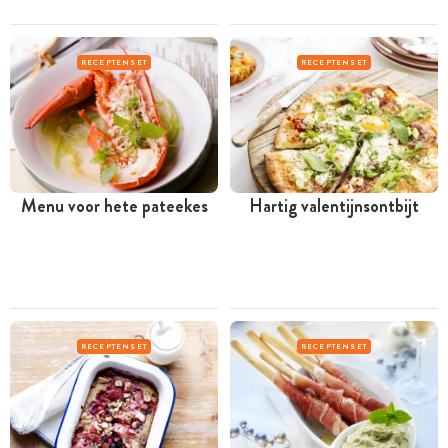
RECEPTENSET
RECEPTENSET
Menu voor hete pateekes
Hartig valentijnsontbijt
RECEPTENSET
RECEPTENSET