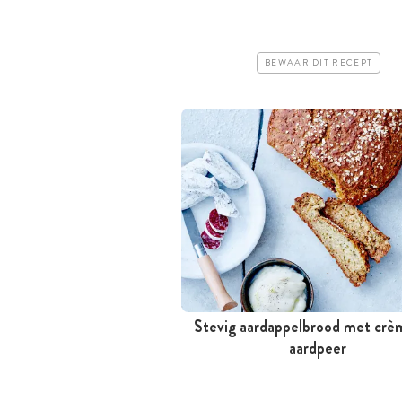
Iets duurder
Makkelijk
BEWAAR DIT RECEPT
Stevig aardappelbrood met crè
Meer dan 1 uur
aardpeer
Iets duurder