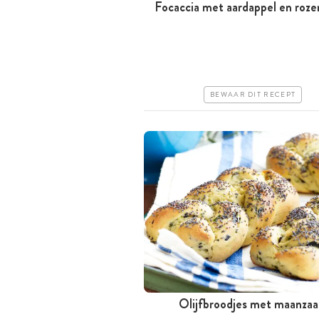
Focaccia met aardappel en roze
Meer dan 1 uur
Goedkoop
Makkelijk
BEWAAR DIT RECEPT
Olijfbroodjes met maanza
Tussen 30 minuten en 1 uur