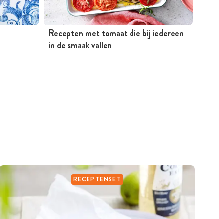
Recepten met tomaat die bij iedereen
Rece
d
in de smaak vallen
gere
en k
RECEPTENSET