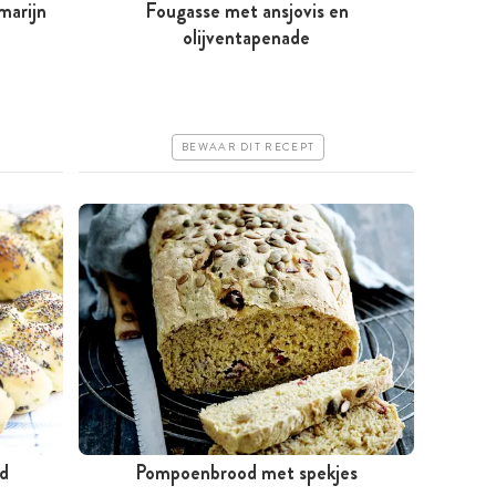
marijn
Fougasse met ansjovis en
Minder dan 30 minuten
olijventapenade
Goedkoop
Iets moeilijker
BEWAAR DIT RECEPT
ad
Pompoenbrood met spekjes
Meer dan 1 uur