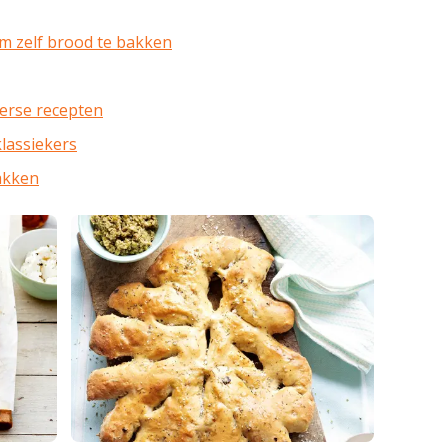
om zelf brood te bakken
erse recepten
klassiekers
akken