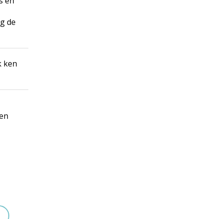
os en
ig de
­ ken
een