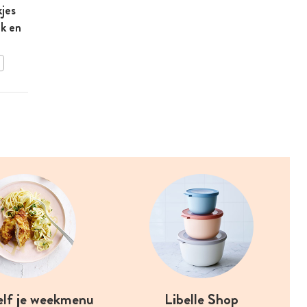
jes
Toast met ricotta en
ek en
blauwe druiven van Sandra
Bekkari
BEWAAR DIT RECEPT
elf je weekmenu
Libelle Shop