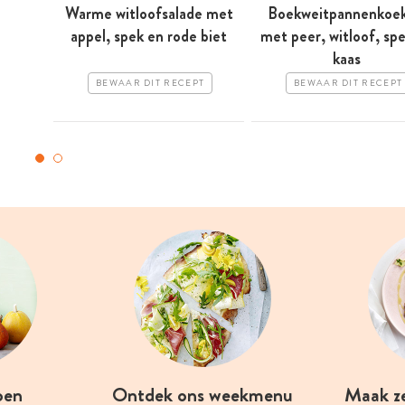
Warme witloofsalade met
Boekweitpannenkoek
appel, spek en rode biet
met peer, witloof, sp
kaas
BEWAAR DIT RECEPT
BEWAAR DIT RECEPT
oen
Ontdek ons weekmenu
Maak z