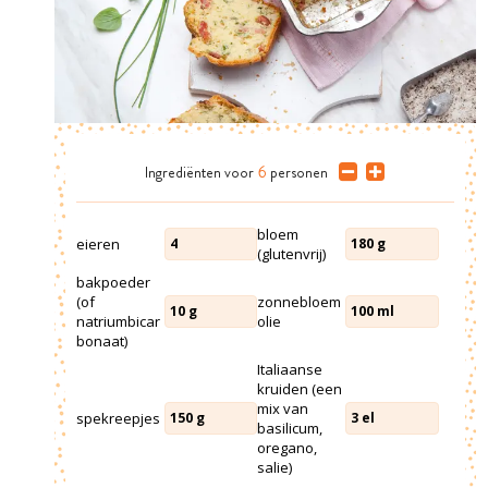
Ingrediënten
voor
6
personen
bloem
eieren
4
180
g
(glutenvrij)
bakpoeder
(of
zonnebloem
10
g
100
ml
natriumbicar
olie
bonaat)
Italiaanse
kruiden (een
mix van
spekreepjes
150
g
3
el
basilicum,
oregano,
salie)