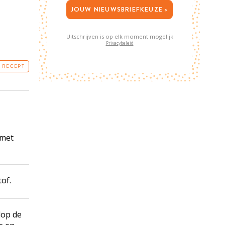
JOUW NIEUWSBRIEFKEUZE >
Uitschrijven is op elk moment mogelijk
Privacybeleid
T RECEPT
 met
of.
lop de