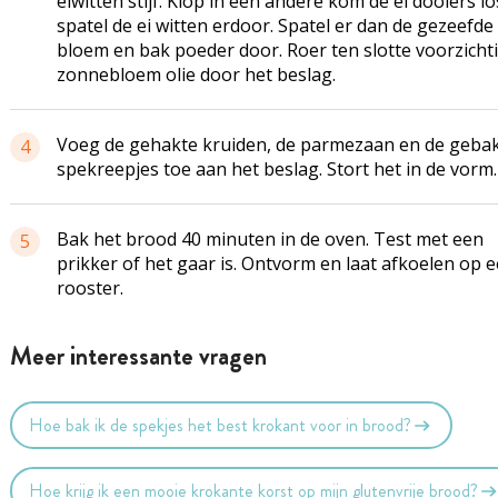
eiwitten stijf. Klop in een andere kom de ei­ dooiers l
spatel de ei­ witten erdoor. Spatel er dan de gezeefde
bloem en bak­ poeder door. Roer ten slotte voorzicht
zonnebloem­ olie door het beslag.
Voeg de gehakte kruiden, de parmezaan en de gebak
4
spekreepjes toe aan het beslag. Stort het in de vorm.
Bak het brood 40 minu­ten in de oven. Test met een
5
prikker of het gaar is. Ont­vorm en laat afkoelen op 
rooster.
Meer interessante vragen
Hoe bak ik de spekjes het best krokant voor in brood?
Hoe krijg ik een mooie krokante korst op mijn glutenvrije brood?