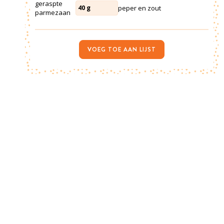
geraspte
peper en zout
40
g
parmezaan
VOEG TOE AAN LIJST