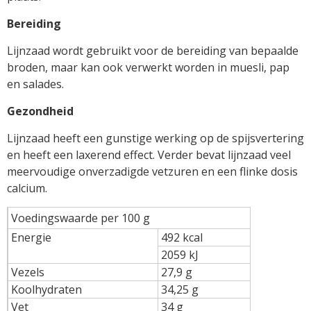
Bereiding
Lijnzaad wordt gebruikt voor de bereiding van bepaalde
broden, maar kan ook verwerkt worden in muesli, pap
en salades.
Gezond
hei
d
Lijnzaad heeft een gunstige werking op de spijsvertering
en heeft een laxerend effect. Verder bevat lijnzaad veel
meervoudige onverzadigde vetzuren en een flinke dosis
calcium.
Voedingswaarde per 100 g
Energie
492 kcal
2059 kJ
Vezels
27,9 g
Koolhydraten
34,25 g
Vet
34 g