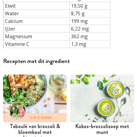
Eiwit
19,50 g
Water
8,75 g
Calcium
199 mg
IJzer
6,22 mg
Magnesium
362 mg
Vitamine C
1,3 mg
Recepten met dit ingredient
ILSE D'HOOGE
Taboulé van broccoli &
Kokos-broccolisoep met
bloemkool met
munt