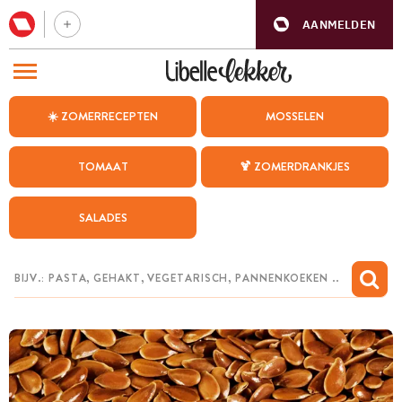
AANMELDEN
BEZOEK ONZE ANDERE WEBSITES
☀️ ZOMERRECEPTEN
MOSSELEN
RECEPTEN
TOMAAT
🍹 ZOMERDRANKJES
WEEKMENU
SALADES
CHAT MET MAIA
INSPIRATIE
MIJN BEWAARDE RECEPTEN