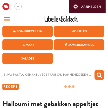
AANMELDEN
BEZOEK ONZE ANDERE WEBSITES
☀️ ZOMERRECEPTEN
MOSSELEN
RECEPTEN
TOMAAT
🍹 ZOMERDRANKJES
WEEKMENU
SALADES
CHAT MET MAIA
INSPIRATIE
MIJN BEWAARDE RECEPTEN
RECEPT
Halloumi met gebakken appeltjes