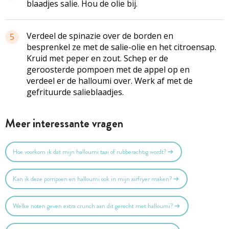
blaadjes salie. Hou de olie bij.
Verdeel de spinazie over de borden en
5
besprenkel ze met de salie-olie en het citroensap.
Kruid met peper en zout. Schep er de
geroosterde pompoen met de appel op en
verdeel er de halloumi over. Werk af met de
gefrituurde salieblaadjes.
Meer interessante vragen
Hoe voorkom ik dat mijn halloumi taai of rubberachtig wordt?
Kan ik deze pompoen en halloumi ook in mijn airfryer maken?
Welke noten geven extra crunch aan dit gerecht met halloumi?