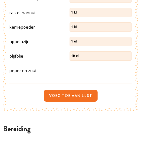
ras-el-hanout
1
kl
kerriepoeder
1
kl
appelazijn
1
el
olijfolie
10
el
peper en zout
VOEG TOE AAN LIJST
bereiding