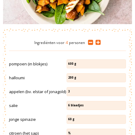
Ingrediënten
voor
4
personen
pompoen (in blokjes)
600
g
halloumi
200
g
appelen (bv. elstar of jonagold)
3
salie
6
blaadjes
jonge spinazie
60
g
citroen (het sap)
½