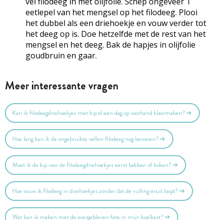
vel filodeeg in met olijfolie. Schep ongeveer 1
eetlepel van het mengsel op het filodeeg. Plooi
het dubbel als een driehoekje en vouw verder tot
het deeg op is. Doe hetzelfde met de rest van het
mengsel en het deeg. Bak de hapjes in olijfolie
goudbruin en gaar.
Meer interessante vragen
Kan ik filodeegdriehoekjes met kip al een dag op voorhand klaarmaken?
Hoe lang kan ik de ongebruikte vellen filodeeg nog bewaren?
Moet ik de kip voor de filodeegdriehoekjes eerst bakken of koken?
Hoe vouw ik filodeeg in driehoekjes zonder dat de vulling eruit loopt?
Wat kan ik maken met de overgebleven feta in mijn koelkast?