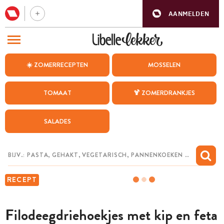
AANMELDEN
BEZOEK ONZE ANDERE WEBSITES
☀️ ZOMERRECEPTEN
MOSSELEN
RECEPTEN
TOMAAT
🍹 ZOMERDRANKJES
WEEKMENU
SALADES
CHAT MET MAIA
INSPIRATIE
MIJN BEWAARDE RECEPTEN
RECEPT
Filodeegdriehoekjes met kip en feta