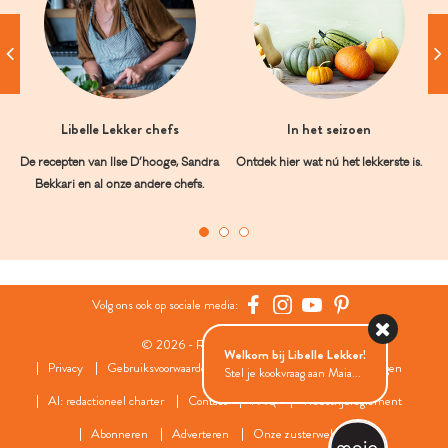
Libelle Lekker chefs
In het seizoen
De recepten van Ilse D’hooge, Sandra
Ontdek hier wat nú het lekkerste is.
Bekkari en al onze andere chefs.
Volg ons ook op sociale media:
© 2026 - Roularta Media Group
Welkom bij Libelle Lekker!
Privacy
Gebruiksvoorwaarden
Cookies
Cookies instellingen
Stel je kookvraag aan Maia...
AI: redactioneel charter
Contact
FAQ
Wedstrijdreglement
Abonneren
Adverteren
Onze zusterwebsites