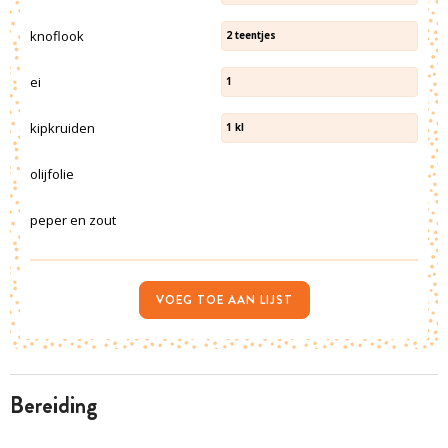
knoflook
2
teentjes
ei
1
kipkruiden
1
kl
olijfolie
peper en zout
VOEG TOE AAN LIJST
bereiding