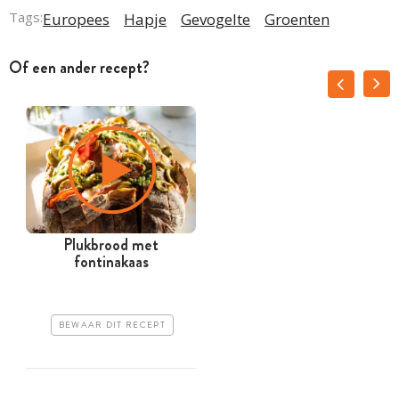
Tags:
Europees
Hapje
Gevogelte
Groenten
Of een ander recept?
Plukbrood met
fontinakaas
BEWAAR DIT RECEPT