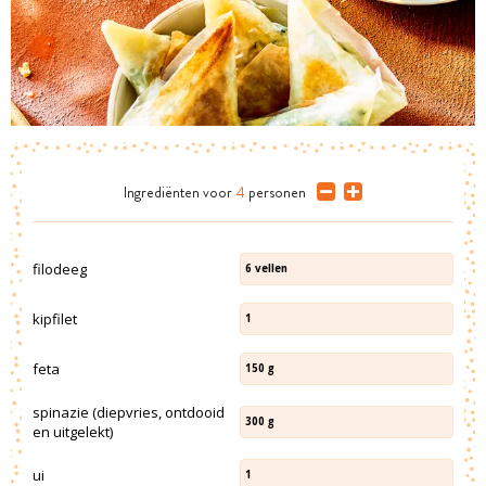
Ingrediënten
voor
4
personen
filodeeg
6
vellen
kipfilet
1
feta
150
g
spinazie (diepvries, ontdooid
300
g
en uitgelekt)
ui
1