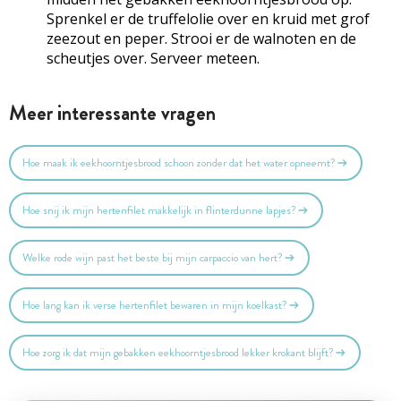
Sprenkel er de truffelolie over en kruid met grof
zeezout en peper. Strooi er de walnoten en de
scheutjes over. Serveer meteen.
Meer interessante vragen
Hoe maak ik eekhoorntjesbrood schoon zonder dat het water opneemt?
Hoe snij ik mijn hertenfilet makkelijk in flinterdunne lapjes?
Welke rode wijn past het beste bij mijn carpaccio van hert?
Hoe lang kan ik verse hertenfilet bewaren in mijn koelkast?
Hoe zorg ik dat mijn gebakken eekhoorntjesbrood lekker krokant blijft?