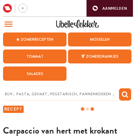
AANMELDEN
BEZOEK ONZE ANDERE WEBSITES
☀️ ZOMERRECEPTEN
MOSSELEN
RECEPTEN
TOMAAT
🍹 ZOMERDRANKJES
WEEKMENU
SALADES
CHAT MET MAIA
INSPIRATIE
MIJN BEWAARDE RECEPTEN
RECEPT
Carpaccio van hert met krokant