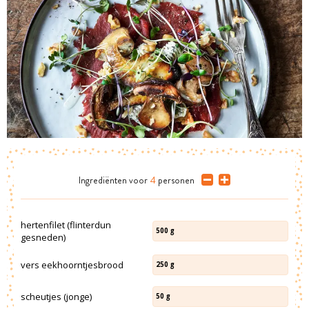
Ingrediënten
voor
4
personen
hertenfilet (flinterdun
500
g
gesneden)
vers eekhoorntjesbrood
250
g
scheutjes (jonge)
50
g