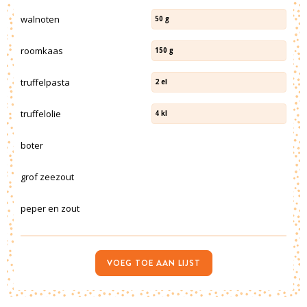
walnoten
50
g
roomkaas
150
g
truffelpasta
2
el
truffelolie
4
kl
boter
grof zeezout
peper en zout
VOEG TOE AAN LIJST