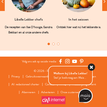
Libelle Lekker chefs
In het seizoen
De recepten van Ilse D’hooge, Sandra
Ontdek hier wat nú het lekkerste is.
Bekkari en al onze andere chefs.
Volg ons ook op sociale media:
© 2026 - Roularta Media Group
Welkom bij Libelle Lekker!
Privacy
Gebruiksvoorwaarden
Cookies
Cookies instellingen
Stel je kookvraag aan Maia...
AI: redactioneel charter
Contact
FAQ
Wedstrijdreglement
Abonneren
Adverteren
Onze zusterwebsites