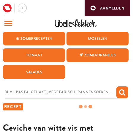
AANMELDEN
BEZOEK ONZE ANDERE WEBSITES
☀️ ZOMERRECEPTEN
MOSSELEN
RECEPTEN
TOMAAT
🍹 ZOMERDRANKJES
WEEKMENU
SALADES
CHAT MET MAIA
INSPIRATIE
MIJN BEWAARDE RECEPTEN
RECEPT
Ceviche van witte vis met