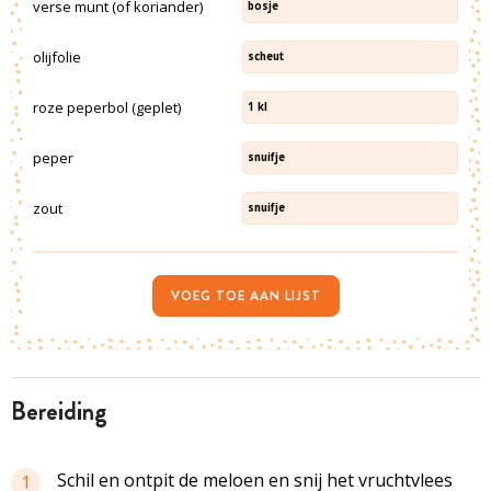
verse munt (of koriander)
bosje
olijfolie
scheut
roze peperbol (geplet)
1
kl
peper
snuifje
zout
snuifje
VOEG TOE AAN LIJST
bereiding
Schil en ontpit de meloen en snij het vruchtvlees
1