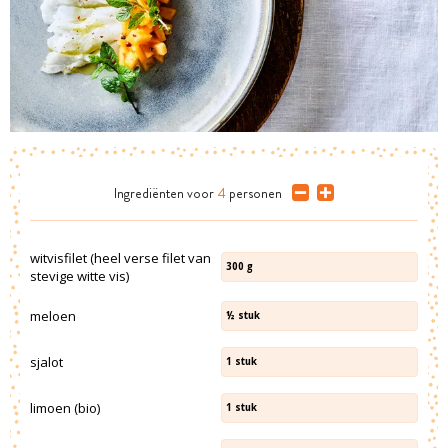
Ingrediënten
voor
4
personen
witvisfilet (heel verse filet van
300
g
stevige witte vis)
meloen
½
stuk
sjalot
1
stuk
limoen (bio)
1
stuk