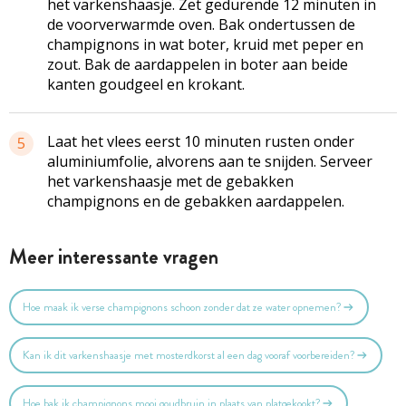
het varkenshaasje. Zet gedurende 12 minuten in
de voorverwarmde oven. Bak ondertussen de
champignons in wat boter, kruid met peper en
zout. Bak de aardappelen in boter aan beide
kanten goudgeel en krokant.
Laat het vlees eerst 10 minuten rusten onder
5
aluminiumfolie, alvorens aan te snijden. Serveer
het varkenshaasje met de gebakken
champignons en de gebakken aardappelen.
Meer interessante vragen
Hoe maak ik verse champignons schoon zonder dat ze water opnemen?
Kan ik dit varkenshaasje met mosterdkorst al een dag vooraf voorbereiden?
Hoe bak ik champignons mooi goudbruin in plaats van platgekookt?