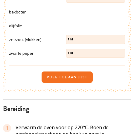
bakboter
olijfolie
zeezout (vlokken)
1
kl
zwarte peper
1
kl
VOEG TOE AAN LIJST
bereiding
Verwarm de oven voor op 220°C. Boen de
1
aardappelen schoon en kook ze gaar in