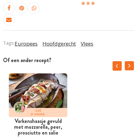
Tags:
Europees
Hoofdgerecht
Vlees
Of een ander recept?
ILSE
D'HOOGE
Varkenshaasje gevuld
met mozzarella, peer,
prosciutto en salie