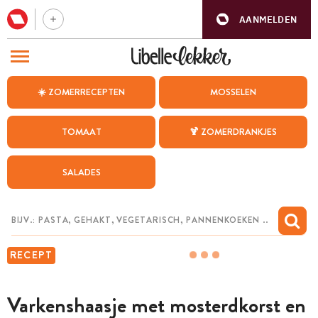
AANMELDEN
BEZOEK ONZE ANDERE WEBSITES
☀️ ZOMERRECEPTEN
MOSSELEN
RECEPTEN
TOMAAT
🍹 ZOMERDRANKJES
WEEKMENU
SALADES
CHAT MET MAIA
INSPIRATIE
MIJN BEWAARDE RECEPTEN
RECEPT
Varkenshaasje met mosterdkorst en