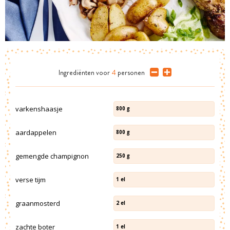
Ingrediënten
voor
4
personen
varkenshaasje
800
g
aardappelen
800
g
gemengde champignon
250
g
verse tijm
1
el
graanmosterd
2
el
zachte boter
1
el