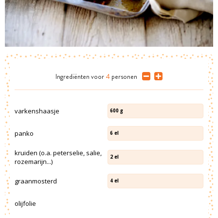
Ingrediënten
voor
4
personen
varkenshaasje
600
g
panko
6
el
kruiden (o.a. peterselie, salie,
2
el
rozemarijn...)
graanmosterd
4
el
olijfolie