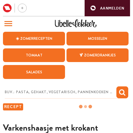
AANMELDEN
BEZOEK ONZE ANDERE WEBSITES
☀️ ZOMERRECEPTEN
MOSSELEN
RECEPTEN
TOMAAT
🍹 ZOMERDRANKJES
WEEKMENU
SALADES
CHAT MET MAIA
INSPIRATIE
MIJN BEWAARDE RECEPTEN
RECEPT
Varkenshaasje met krokant