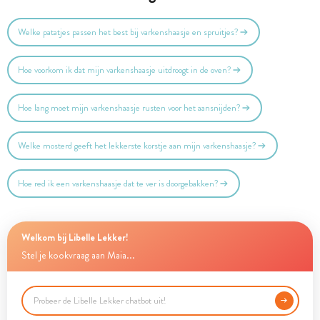
Welke patatjes passen het best bij varkenshaasje en spruitjes?
Hoe voorkom ik dat mijn varkenshaasje uitdroogt in de oven?
Hoe lang moet mijn varkenshaasje rusten voor het aansnijden?
Welke mosterd geeft het lekkerste korstje aan mijn varkenshaasje?
Hoe red ik een varkenshaasje dat te ver is doorgebakken?
Welkom bij Libelle Lekker!
Stel je kookvraag aan Maia...