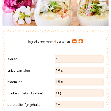
Ingrediënten
voor
4
personen
eieren
4
grijze garnalen
150
g
bloemkool
150
g
tuinkers (gebruiksklaar)
50
g
peterselie (fijngehakt)
1
el