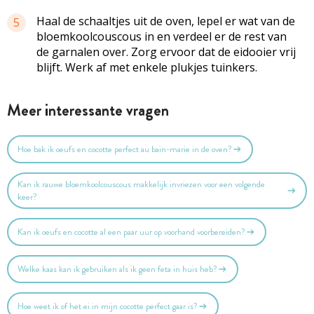
Haal de schaaltjes uit de oven, lepel er wat van de
5
bloemkoolcouscous in en verdeel er de rest van
de garnalen over. Zorg ervoor dat de eidooier vrij
blijft. Werk af met enkele plukjes tuinkers.
Meer interessante vragen
Hoe bak ik oeufs en cocotte perfect au bain-marie in de oven?
Kan ik rauwe bloemkoolcouscous makkelijk invriezen voor een volgende
keer?
Kan ik oeufs en cocotte al een paar uur op voorhand voorbereiden?
Welke kaas kan ik gebruiken als ik geen feta in huis heb?
Hoe weet ik of het ei in mijn cocotte perfect gaar is?