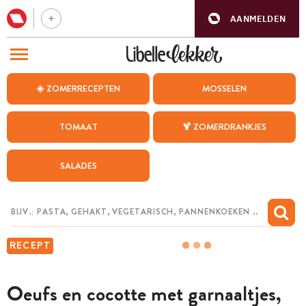
AANMELDEN
BEZOEK ONZE ANDERE WEBSITES
☀️ ZOMERRECEPTEN
MOSSELEN
RECEPTEN
TOMAAT
🍹 ZOMERDRANKJES
WEEKMENU
SALADES
CHAT MET MAIA
INSPIRATIE
MIJN BEWAARDE RECEPTEN
RECEPT
Oeufs en cocotte met garnaaltjes,