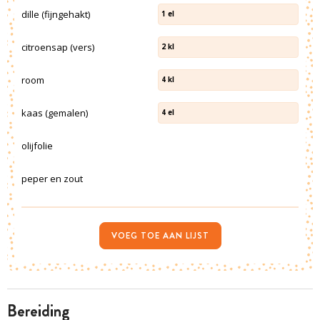
dille (fijngehakt)
1
el
citroensap (vers)
2
kl
room
4
kl
kaas (gemalen)
4
el
olijfolie
peper en zout
VOEG TOE AAN LIJST
bereiding