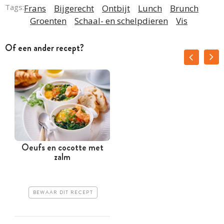
Tags:
Frans
Bijgerecht
Ontbijt
Lunch
Brunch
Groenten
Schaal- en schelpdieren
Vis
Of een ander recept?
Oeufs en cocotte met
zalm
BEWAAR DIT RECEPT