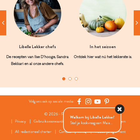
Libelle Lekker chefs
In het seizoen
De recepten van Ilse D’hooge, Sandra
Ontdek hier wat nú het lekkerste is.
Bekkari en al onze andere chefs.
Volg ons ook op sociale media:
© 2026 - Roularta Media Group
Welkom bij Libelle Lekker!
Privacy
Gebruiksvoorwaarden
Cookies
Cookies instellingen
Stel je kookvraag aan Maia...
AI: redactioneel charter
Contact
FAQ
Wedstrijdreglement