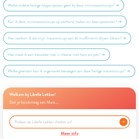
Welke andere hartige hapjes passen goed bij deze minimacaronicups?
Kan ik deze minimacaronicups op voorhand maken en later opwarmen?
Hoe voorkom ik dat mijn macaronicups aan de muffinvorm blijven kleven?
Hoe maak ik een klassieke mac 'n' cheese met ham en prei?
Welke groenten kan ik ongemerkt toevoegen aan deze hartige macaronicups?
Welkom bij Libelle Lekker!
Stel je kookvraag aan Maia...
Meer info