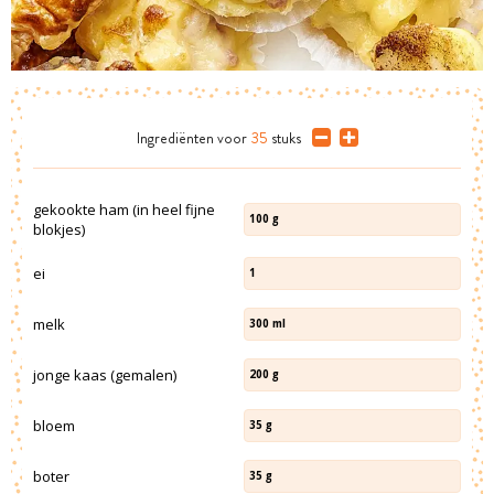
Ingrediënten
voor
35
stuks
gekookte ham (in heel fijne
100
g
blokjes)
ei
1
melk
300
ml
jonge kaas (gemalen)
200
g
bloem
35
g
boter
35
g