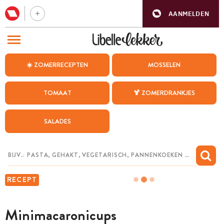
AANMELDEN
BEZOEK ONZE ANDERE WEBSITES
☀️ ZOMERRECEPTEN
MOSSELEN
RECEPTEN
TOMAAT
🍹 ZOMERDRANKJES
WEEKMENU
SALADES
CHAT MET MAIA
INSPIRATIE
MIJN BEWAARDE RECEPTEN
RECEPT
Minimacaronicups