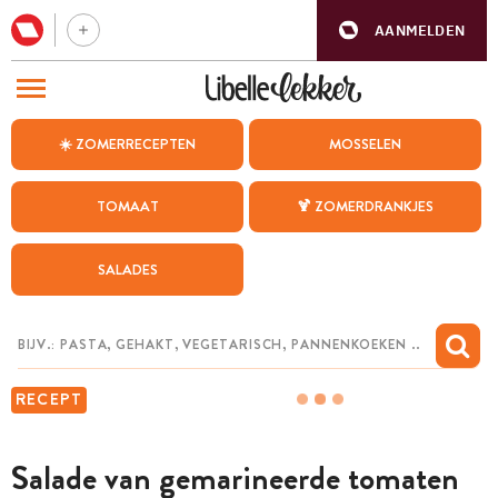
AANMELDEN
BEZOEK ONZE ANDERE WEBSITES
☀️ ZOMERRECEPTEN
MOSSELEN
RECEPTEN
TOMAAT
🍹 ZOMERDRANKJES
WEEKMENU
SALADES
CHAT MET MAIA
INSPIRATIE
MIJN BEWAARDE RECEPTEN
RECEPT
Salade van gemarineerde tomaten