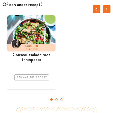
Of een ander recept?
KAROLIEN
OLAERTS
Couscoussalade met
P
tahinpesto
BEWAAR DIT RECEPT