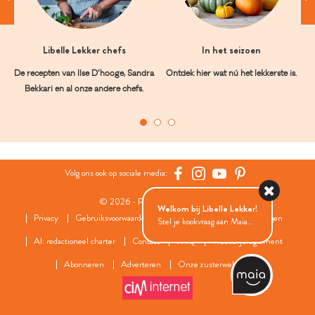
Libelle Lekker chefs
In het seizoen
De recepten van Ilse D’hooge, Sandra
Ontdek hier wat nú het lekkerste is.
Bekkari en al onze andere chefs.
Volg ons ook op sociale media:
© 2026 - Roularta Media Group
Welkom bij Libelle Lekker!
Privacy
Gebruiksvoorwaarden
Cookies
Cookies instellingen
Stel je kookvraag aan Maia...
AI: redactioneel charter
Contact
FAQ
Wedstrijdreglement
Abonneren
Adverteren
Onze zusterwebsites