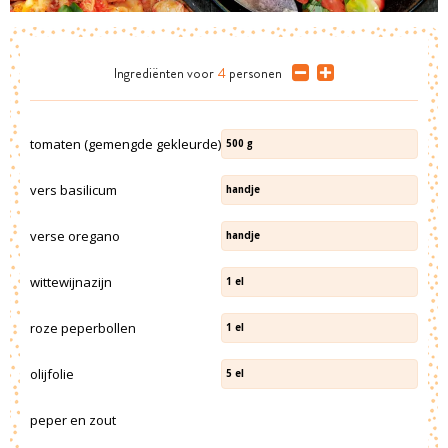
Ingrediënten
voor
4
personen
tomaten (gemengde gekleurde)
500
g
vers basilicum
handje
verse oregano
handje
wittewijnazijn
1
el
roze peperbollen
1
el
olijfolie
5
el
peper en zout