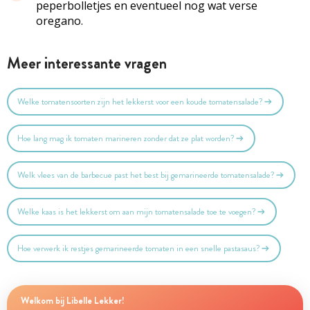
peperbolletjes en eventueel nog wat verse
oregano.
Meer interessante vragen
Welke tomatensoorten zijn het lekkerst voor een koude tomatensalade?
Hoe lang mag ik tomaten marineren zonder dat ze plat worden?
Welk vlees van de barbecue past het best bij gemarineerde tomatensalade?
Welke kaas is het lekkerst om aan mijn tomatensalade toe te voegen?
Hoe verwerk ik restjes gemarineerde tomaten in een snelle pastasaus?
Welkom bij Libelle Lekker!