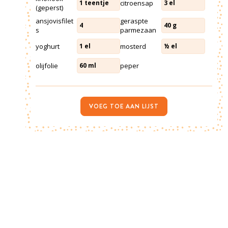
citroensap
1
teentje
3
el
(geperst)
ansjovisfilet
geraspte
4
40
g
s
parmezaan
yoghurt
mosterd
1
el
½
el
olijfolie
peper
60
ml
VOEG TOE AAN LIJST