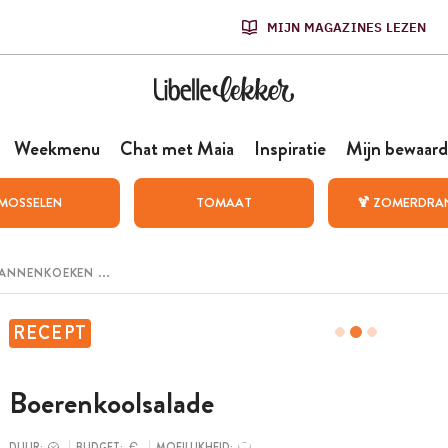
MIJN MAGAZINES LEZEN
Weekmenu
Chat met Maia
Inspiratie
Mijn bewaard
MOSSELEN
TOMAAT
🍹 ZOMERDRA
RECEPT
Boerenkoolsalade
DUUR:
BUDGET:
MOEILIJKHEID: