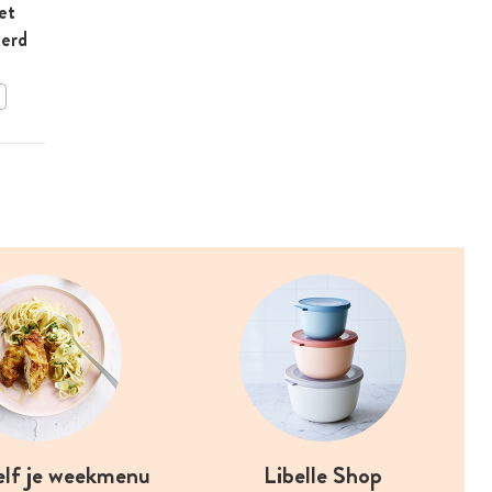
et
Lamskoteletje met puree
terd
BEWAAR DIT RECEPT
elf je weekmenu
Libelle Shop