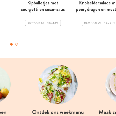
Kipballetjes met
Knolseldersalade m
courgetti en sesamsaus
peer, dragon en mos
BEWAAR DIT RECEPT
BEWAAR DIT RECEPT
oen
Ontdek ons weekmenu
Maak z