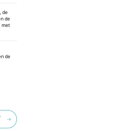
, de
en de
d met
.
en de
n