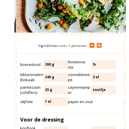
Ingrediënten
voor
4
personen
Romeinse
boerenkool
200
g
½
sla
kikkererwten
zonnebloem
240
g
3
el
(bokaal)
pit
parmezaan
cayennepep
25
g
snuifje
(schilfers)
er
olijfolie
peper en zout
1
el
Voor de dressing
knoflook