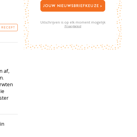
JOUW NIEUWSBRIEFKEUZE >
Uitschrijven is op elk moment mogelijk
Privacybeleid
T RECEPT
 af,
n.
erwten
ie
ster
in