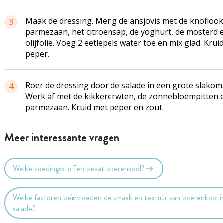
Maak de dressing. Meng de ansjovis met de knoflook
3
parmezaan, het citroensap, de yoghurt, de mosterd 
olijfolie. Voeg 2 eetlepels water toe en mix glad. Krui
peper.
Roer de dressing door de salade in een grote slakom
4
Werk af met de kikkererwten, de zonnebloempitten 
parmezaan. Kruid met peper en zout.
Meer interessante vragen
Welke voedingsstoffen bevat boerenkool?
Welke factoren beïnvloeden de smaak en textuur van boerenkool i
salade?