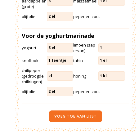
aardappelen
maïszetmeel
3
1
el
(grote)
olijfolie
peper en zout
2
el
Voor de yoghurtmarinade
limoen (sap
yoghurt
3
el
1
ervan)
knoflook
tahin
1
teentje
1
el
chilipeper
(gedroogde
honing
kl
1
kl
chiliringen)
olijfolie
peper en zout
2
el
VOEG TOE AAN LIJST