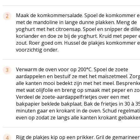
Maak de komkommersalade. Spoel de komkommer en
2
met de mandoline in lange dunne plakken. Meng de
yoghurt met het citroensap. Spoel en snipper de dill
koriander en doe ze bij de yoghurt. Kruid met peper 
zout. Roer goed om. Hussel de plakjes komkommer e
voorzichtig onder.
Verwarm de oven voor op 200°C. Spoel de zoete
3
aardappelen en bestuif ze met het maïszetmeel. Zorg
alle kanten mooi bedekt zijn met het meel. Besprenke
met wat olijfolie en breng op smaak met peper en zo
Verdeel de zoete-aardappelfrietjes over een met
bakpapier beklede bakplaat. Bak de frietjes in 30 à 3
minuten gaar en krokant in de oven. Schud regelmat
even op zodat ze langs alle kanten krokant gebakken 
Rijg de plakjes kip op een prikker. Gril de gemarinee
4