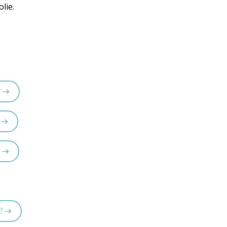
lie.
?
?
?