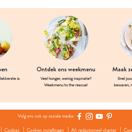
oen
Ontdek ons weekmenu
Maak z
ekkerste is.
Veel honger, weinig inspiratie?
Snel jou
Weekmenu to the rescue!
bewaren, 
Volg ons ook op sociale media:
Cookies
Cookies instellingen
AI: redactioneel charter
Con