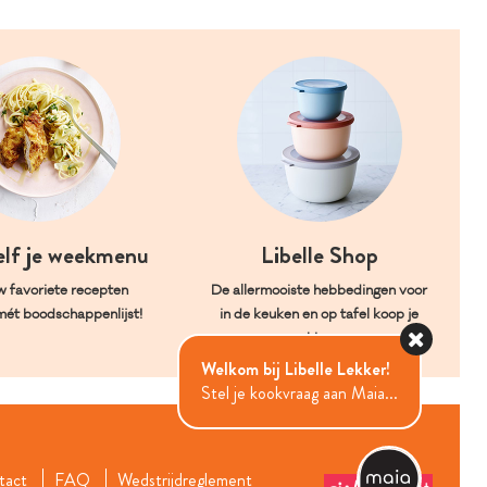
elf je weekmenu
Libelle Shop
w favoriete recepten
De allermooiste hebbedingen voor
mét boodschappenlijst!
in de keuken en op tafel koop je
hier.
Welkom bij Libelle Lekker!
Stel je kookvraag aan Maia...
tact
FAQ
Wedstrijdreglement