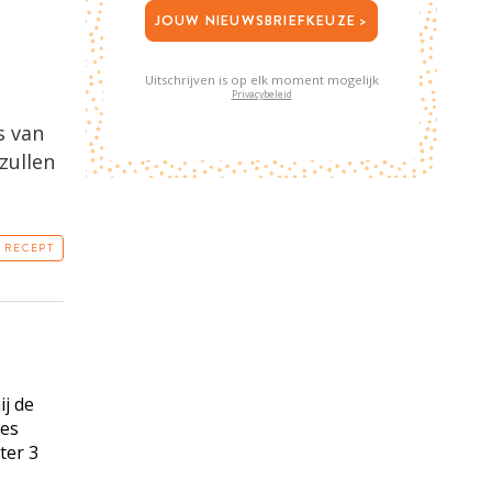
JOUW NIEUWSBRIEFKEUZE >
Uitschrijven is op elk moment mogelijk
Privacybeleid
s van
zullen
T RECEPT
j de
jes
ter 3