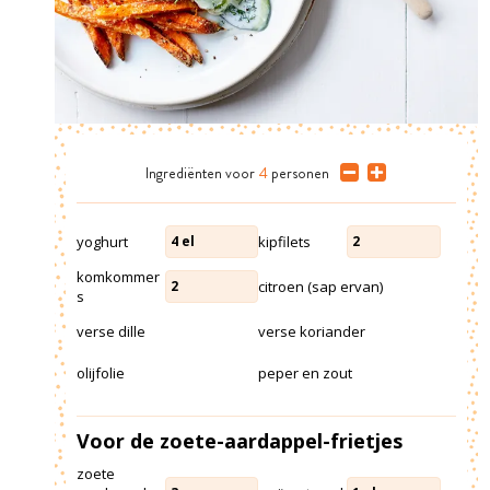
Ingrediënten
voor
4
personen
yoghurt
kipfilets
4
el
2
komkommer
citroen (sap ervan)
2
s
verse dille
verse koriander
olijfolie
peper en zout
Voor de zoete-aardappel-frietjes
zoete