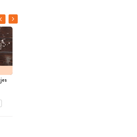
jes
Zoete-aardappelfrietjes
BEWAAR DIT RECEPT