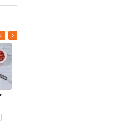
en
Veggieburger met
aubergine
BEWAAR DIT RECEPT