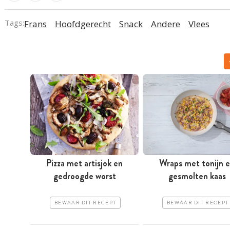
Tags:
Frans
Hoofdgerecht
Snack
Andere
Vlees
Pizza met artisjok en
Wraps met tonijn 
gedroogde worst
gesmolten kaas
BEWAAR DIT RECEPT
BEWAAR DIT RECEPT