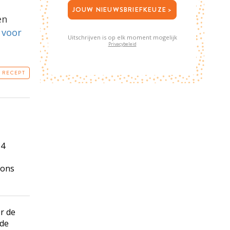
JOUW NIEUWSBRIEFKEUZE >
en
 voor
Uitschrijven is op elk moment mogelijk
Privacybeleid
T RECEPT
 4
nons
r de
 de