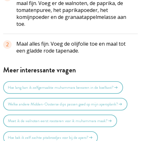
maal fijn. Voeg er de walnoten, de paprika, de
tomatenpuree, het paprikapoeder, het
komijnpoeder en de granaatappelmelasse aan
toe.
Maal alles fijn. Voeg de olijfolie toe en maal tot
2
een gladde rode tapenade.
Meer interessante vragen
Hoe lang kan ik zelfgemaakte muhammara bewaren in de koelkast?
Welke andere Midden-Oosterse dips passen goed op mijn aperoplank?
Moet ik de walnoten eerst roosteren voor ik muhammara maak?
Hoe bak ik zelf zachte pitabroodjes voor bij de apero?