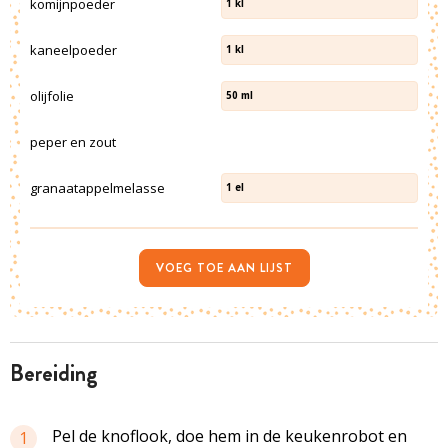
komijnpoeder
1
kl
kaneelpoeder
1
kl
olijfolie
50
ml
peper en zout
granaatappelmelasse
1
el
VOEG TOE AAN LIJST
bereiding
Pel de knoflook, doe hem in de keukenrobot en
1