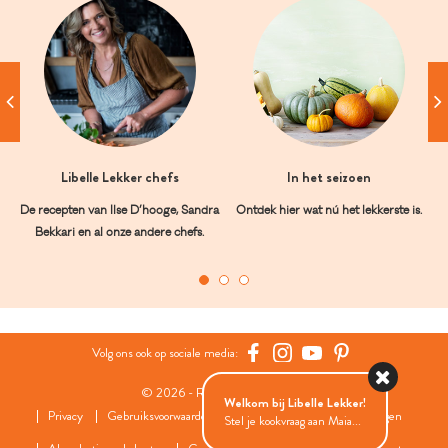
Libelle Lekker chefs
In het seizoen
De recepten van Ilse D’hooge, Sandra
Ontdek hier wat nú het lekkerste is.
Bekkari en al onze andere chefs.
Volg ons ook op sociale media:
© 2026 - Roularta Media Group
Welkom bij Libelle Lekker!
Privacy
Gebruiksvoorwaarden
Cookies
Cookies instellingen
Stel je kookvraag aan Maia...