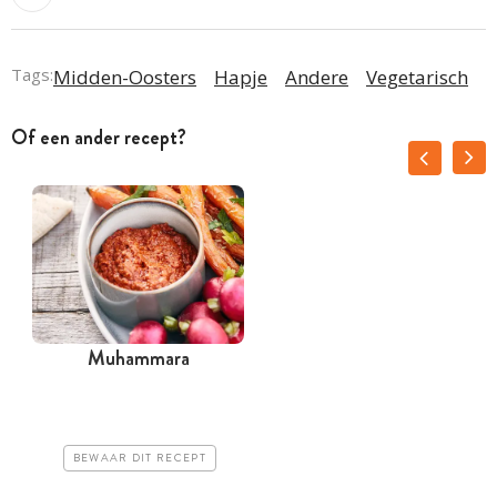
Tags:
Midden-Oosters
Hapje
Andere
Vegetarisch
Of een ander recept?
Muhammara
z
BEWAAR DIT RECEPT