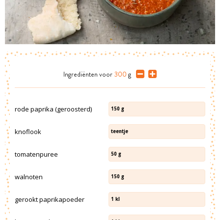
Ingrediënten
voor
300
g
rode paprika (geroosterd)
150
g
knoflook
teentje
tomatenpuree
50
g
walnoten
150
g
gerookt paprikapoeder
1
kl