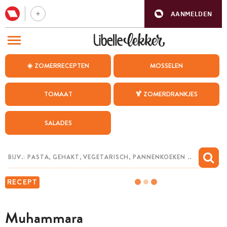
AANMELDEN
BEZOEK ONZE ANDERE WEBSITES
☀️ ZOMERRECEPTEN
MOSSELEN
RECEPTEN
TOMAAT
🍹 ZOMERDRANKJES
WEEKMENU
SALADES
CHAT MET MAIA
INSPIRATIE
MIJN BEWAARDE RECEPTEN
RECEPT
Muhammara