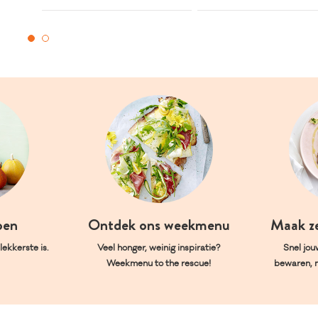
oen
Ontdek ons weekmenu
Maak z
ekkerste is.
Veel honger, weinig inspiratie?
Snel jou
Weekmenu to the rescue!
bewaren, 