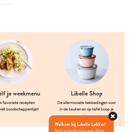
elf je weekmenu
Libelle Shop
w favoriete recepten
De allermooiste hebbedingen voor
mét boodschappenlijst!
in de keuken en op tafel koop je
hier.
Welkom bij Libelle Lekker!
Stel je kookvraag aan Maia...