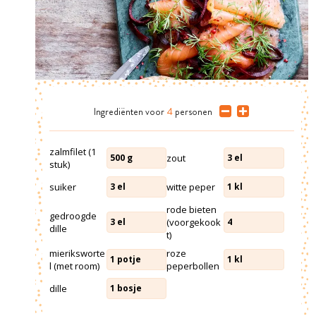
Ingrediënten
voor
4
personen
zalmfilet (1
zout
500
g
3
el
stuk)
suiker
witte peper
3
el
1
kl
rode bieten
gedroogde
(voorgekook
3
el
4
dille
t)
mieriksworte
roze
1
potje
1
kl
l (met room)
peperbollen
dille
1
bosje