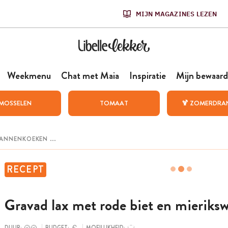
MIJN MAGAZINES LEZEN
Weekmenu
Chat met Maia
Inspiratie
Mijn bewaard
MOSSELEN
TOMAAT
🍹 ZOMERDRA
RECEPT
Gravad lax met rode biet en mieriksw
DUUR:
BUDGET:
MOEILIJKHEID: