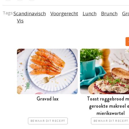
Tags:
Scandinavisch
Voorgerecht
Lunch
Brunch
Gr
Vis
Gravad lax
Toast roggebrood 
gerookte makreel 
mierikswortel
BEWAAR DIT RECEPT
BEWAAR DIT RECEPT