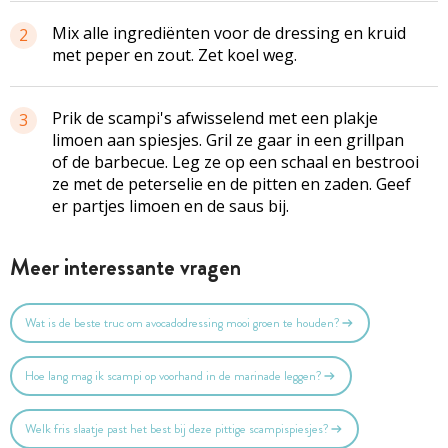
Mix alle ingrediënten voor de dressing en kruid
2
met peper en zout. Zet koel weg.
Prik de scampi's afwisselend met een plakje
3
limoen aan spiesjes. Gril ze gaar in een grillpan
of de barbecue. Leg ze op een schaal en bestrooi
ze met de peterselie en de pitten en zaden. Geef
er partjes limoen en de saus bij.
Meer interessante vragen
Wat is de beste truc om avocadodressing mooi groen te houden?
Hoe lang mag ik scampi op voorhand in de marinade leggen?
Welk fris slaatje past het best bij deze pittige scampispiesjes?