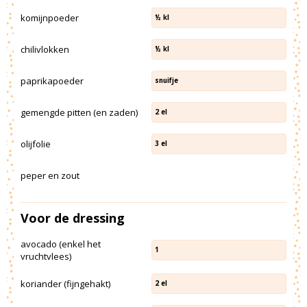
komijnpoeder
½
kl
chilivlokken
½
kl
paprikapoeder
snuifje
gemengde pitten (en zaden)
2
el
olijfolie
3
el
peper en zout
Voor de dressing
avocado (enkel het
1
vruchtvlees)
koriander (fijngehakt)
2
el