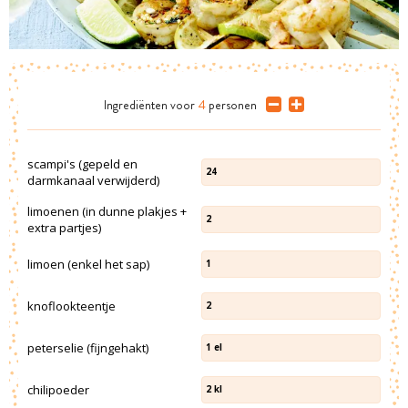
Ingrediënten
voor
4
personen
scampi's (gepeld en
24
darmkanaal verwijderd)
limoenen (in dunne plakjes +
2
extra partjes)
limoen (enkel het sap)
1
knoflookteentje
2
peterselie (fijngehakt)
1
el
chilipoeder
2
kl