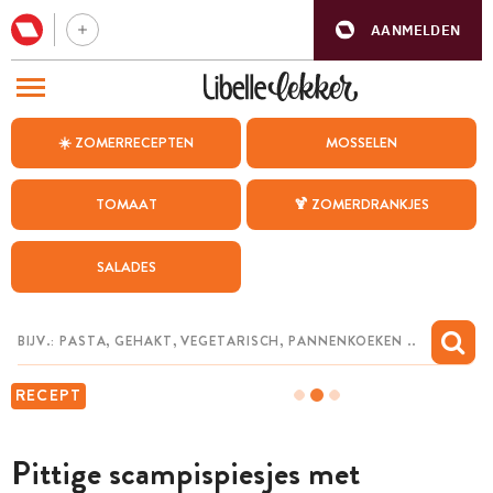
AANMELDEN
BEZOEK ONZE ANDERE WEBSITES
☀️ ZOMERRECEPTEN
MOSSELEN
RECEPTEN
TOMAAT
🍹 ZOMERDRANKJES
WEEKMENU
SALADES
CHAT MET MAIA
INSPIRATIE
MIJN BEWAARDE RECEPTEN
RECEPT
Pittige scampispiesjes met