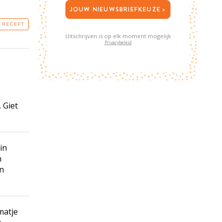
JOUW NIEUWSBRIEFKEUZE >
T RECEPT
Uitschrijven is op elk moment mogelijk
Privacybeleid
 Giet
in
n
en
matje