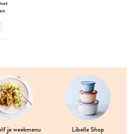
 met
Petoncles met pittige
 en
peterselie-zeekraalolie
BEWAAR DIT RECEPT
elf je weekmenu
Libelle Shop