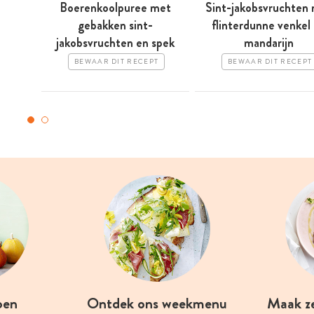
Boerenkoolpuree met
Sint-jakobsvruchten
gebakken sint-
flinterdunne venkel
jakobsvruchten en spek
mandarijn
BEWAAR DIT RECEPT
BEWAAR DIT RECEPT
oen
Ontdek ons weekmenu
Maak z