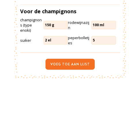
Voor de champignons
champignon
rodewijnazij
s (type
150
g
100
ml
n
enoki)
peperbolletj
suiker
2
el
5
es
VOEG TOE AAN LIJST