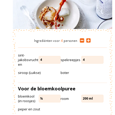
Ingrediënten
voor
4
personen
sint-
jakobsvrucht
spekreepjes
4
4
en
siroop (Luikse)
boter
Voor de bloemkoolpuree
bloemkool
room
¼
200
ml
(in roosjes)
peper en zout