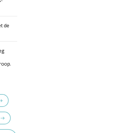
s-
t de
eg
roop.