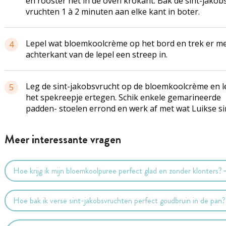
en rooster het in de oven krokant. Bak de sint-jakob
vruchten 1 à 2 minuten aan elke kant in boter.
Lepel wat bloemkoolcrème op het bord en trek er me
4
achterkant van de lepel een streep in.
Leg de sint-jakobsvrucht op de bloemkoolcrème en l
5
het spekreepje ertegen. Schik enkele gemarineerde
padden- stoelen errond en werk af met wat Luikse si
Meer interessante vragen
Hoe krijg ik mijn bloemkoolpuree perfect glad en zonder klonters?
Hoe bak ik verse sint-jakobsvruchten perfect goudbruin in de pan?